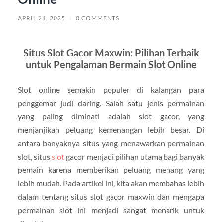
APRIL 21, 2025
/
0 COMMENTS
Situs Slot Gacor Maxwin: Pilihan Terbaik
untuk Pengalaman Bermain Slot Online
Slot online semakin populer di kalangan para
penggemar judi daring. Salah satu jenis permainan
yang paling diminati adalah slot gacor, yang
menjanjikan peluang kemenangan lebih besar. Di
antara banyaknya situs yang menawarkan permainan
slot, situs
slot
gacor menjadi pilihan utama bagi banyak
pemain karena memberikan peluang menang yang
lebih mudah. Pada artikel ini, kita akan membahas lebih
dalam tentang situs slot gacor maxwin dan mengapa
permainan slot ini menjadi sangat menarik untuk