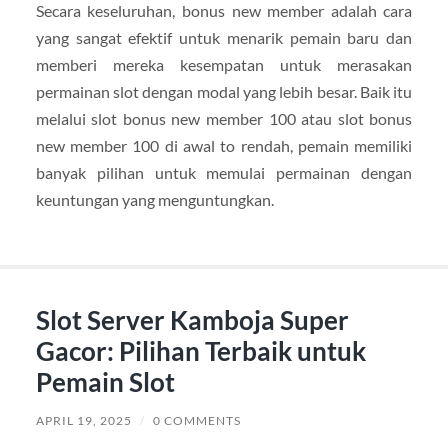
Secara keseluruhan, bonus new member adalah cara
yang sangat efektif untuk menarik pemain baru dan
memberi mereka kesempatan untuk merasakan
permainan slot dengan modal yang lebih besar. Baik itu
melalui slot bonus new member 100 atau slot bonus
new member 100 di awal to rendah, pemain memiliki
banyak pilihan untuk memulai permainan dengan
keuntungan yang menguntungkan.
Slot Server Kamboja Super
Gacor: Pilihan Terbaik untuk
Pemain Slot
APRIL 19, 2025
/
0 COMMENTS