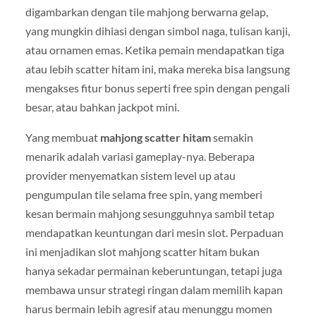
digambarkan dengan tile mahjong berwarna gelap,
yang mungkin dihiasi dengan simbol naga, tulisan kanji,
atau ornamen emas. Ketika pemain mendapatkan tiga
atau lebih scatter hitam ini, maka mereka bisa langsung
mengakses fitur bonus seperti free spin dengan pengali
besar, atau bahkan jackpot mini.
Yang membuat
mahjong scatter hitam
semakin
menarik adalah variasi gameplay-nya. Beberapa
provider menyematkan sistem level up atau
pengumpulan tile selama free spin, yang memberi
kesan bermain mahjong sesungguhnya sambil tetap
mendapatkan keuntungan dari mesin slot. Perpaduan
ini menjadikan slot mahjong scatter hitam bukan
hanya sekadar permainan keberuntungan, tetapi juga
membawa unsur strategi ringan dalam memilih kapan
harus bermain lebih agresif atau menunggu momen