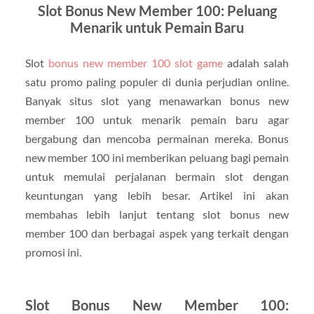
Slot Bonus New Member 100: Peluang
Menarik untuk Pemain Baru
Slot
bonus new member 100 slot game
adalah salah
satu promo paling populer di dunia perjudian online.
Banyak situs slot yang menawarkan bonus new
member 100 untuk menarik pemain baru agar
bergabung dan mencoba permainan mereka. Bonus
new member 100 ini memberikan peluang bagi pemain
untuk memulai perjalanan bermain slot dengan
keuntungan yang lebih besar. Artikel ini akan
membahas lebih lanjut tentang slot bonus new
member 100 dan berbagai aspek yang terkait dengan
promosi ini.
Slot Bonus New Member 100: