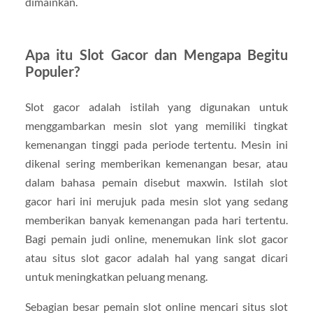
dimainkan.
Apa itu Slot Gacor dan Mengapa Begitu
Populer?
Slot gacor adalah istilah yang digunakan untuk
menggambarkan mesin slot yang memiliki tingkat
kemenangan tinggi pada periode tertentu. Mesin ini
dikenal sering memberikan kemenangan besar, atau
dalam bahasa pemain disebut maxwin. Istilah slot
gacor hari ini merujuk pada mesin slot yang sedang
memberikan banyak kemenangan pada hari tertentu.
Bagi pemain judi online, menemukan link slot gacor
atau situs slot gacor adalah hal yang sangat dicari
untuk meningkatkan peluang menang.
Sebagian besar pemain slot online mencari situs slot