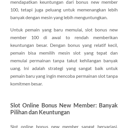
mendapatkan keuntungan dari bonus new member
100, tetapi juga peluang untuk memenangkan lebih
banyak dengan mesin yang lebih menguntungkan.
Untuk pemain yang baru memulai, slot bonus new
member 100 di awal to rendah memberikan
keuntungan besar. Dengan bonus yang relatif kecil,
pemain bisa memilih mesin slot yang tepat dan
memulai permainan tanpa takut kehilangan banyak
uang. Ini adalah strategi yang sangat baik untuk
pemain baru yang ingin mencoba permainan slot tanpa
komitmen besar.
Slot Online Bonus New Member: Banyak
Pilihan dan Keuntungan
Slot online bonus new member sangat bervariasi,