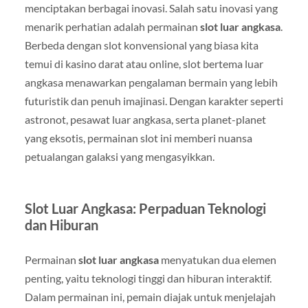
menciptakan berbagai inovasi. Salah satu inovasi yang
menarik perhatian adalah permainan
slot luar angkasa
.
Berbeda dengan slot konvensional yang biasa kita
temui di kasino darat atau online, slot bertema luar
angkasa menawarkan pengalaman bermain yang lebih
futuristik dan penuh imajinasi. Dengan karakter seperti
astronot, pesawat luar angkasa, serta planet-planet
yang eksotis, permainan slot ini memberi nuansa
petualangan galaksi yang mengasyikkan.
Slot Luar Angkasa: Perpaduan Teknologi
dan Hiburan
Permainan
slot luar angkasa
menyatukan dua elemen
penting, yaitu teknologi tinggi dan hiburan interaktif.
Dalam permainan ini, pemain diajak untuk menjelajah