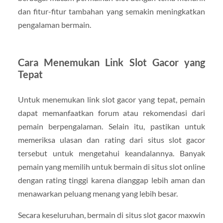
dan fitur-fitur tambahan yang semakin meningkatkan
pengalaman bermain.
Cara Menemukan Link Slot Gacor yang
Tepat
Untuk menemukan link slot gacor yang tepat, pemain
dapat memanfaatkan forum atau rekomendasi dari
pemain berpengalaman. Selain itu, pastikan untuk
memeriksa ulasan dan rating dari situs slot gacor
tersebut untuk mengetahui keandalannya. Banyak
pemain yang memilih untuk bermain di situs slot online
dengan rating tinggi karena dianggap lebih aman dan
menawarkan peluang menang yang lebih besar.
Secara keseluruhan, bermain di situs slot gacor maxwin