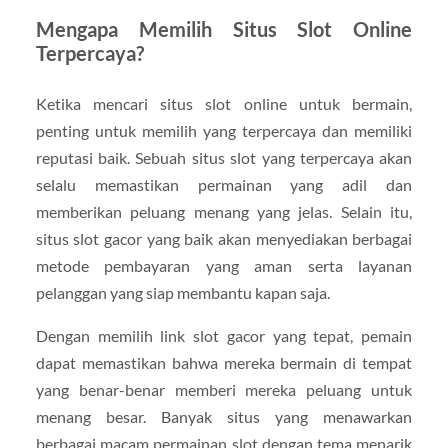
Mengapa Memilih Situs Slot Online
Terpercaya?
Ketika mencari situs slot online untuk bermain,
penting untuk memilih yang terpercaya dan memiliki
reputasi baik. Sebuah situs slot yang terpercaya akan
selalu memastikan permainan yang adil dan
memberikan peluang menang yang jelas. Selain itu,
situs slot gacor yang baik akan menyediakan berbagai
metode pembayaran yang aman serta layanan
pelanggan yang siap membantu kapan saja.
Dengan memilih link slot gacor yang tepat, pemain
dapat memastikan bahwa mereka bermain di tempat
yang benar-benar memberi mereka peluang untuk
menang besar. Banyak situs yang menawarkan
berbagai macam permainan slot dengan tema menarik