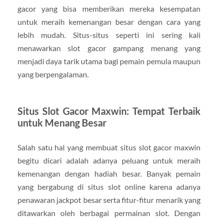
gacor yang bisa memberikan mereka kesempatan
untuk meraih kemenangan besar dengan cara yang
lebih mudah. Situs-situs seperti ini sering kali
menawarkan slot gacor gampang menang yang
menjadi daya tarik utama bagi pemain pemula maupun
yang berpengalaman.
Situs Slot Gacor Maxwin: Tempat Terbaik
untuk Menang Besar
Salah satu hal yang membuat situs slot gacor maxwin
begitu dicari adalah adanya peluang untuk meraih
kemenangan dengan hadiah besar. Banyak pemain
yang bergabung di situs slot online karena adanya
penawaran jackpot besar serta fitur-fitur menarik yang
ditawarkan oleh berbagai permainan slot. Dengan