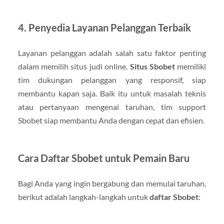
4.
Penyedia Layanan Pelanggan Terbaik
Layanan pelanggan adalah salah satu faktor penting
dalam memilih situs judi online.
Situs Sbobet
memiliki
tim dukungan pelanggan yang responsif, siap
membantu kapan saja. Baik itu untuk masalah teknis
atau pertanyaan mengenai taruhan, tim support
Sbobet siap membantu Anda dengan cepat dan efisien.
Cara Daftar Sbobet untuk Pemain Baru
Bagi Anda yang ingin bergabung dan memulai taruhan,
berikut adalah langkah-langkah untuk
daftar Sbobet
: