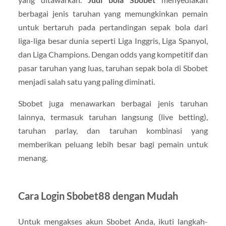
berbagai jenis taruhan yang memungkinkan pemain
untuk bertaruh pada pertandingan sepak bola dari
liga-liga besar dunia seperti Liga Inggris, Liga Spanyol,
dan Liga Champions. Dengan odds yang kompetitif dan
pasar taruhan yang luas, taruhan sepak bola di Sbobet
menjadi salah satu yang paling diminati.
Sbobet juga menawarkan berbagai jenis taruhan
lainnya, termasuk taruhan langsung (live betting),
taruhan parlay, dan taruhan kombinasi yang
memberikan peluang lebih besar bagi pemain untuk
menang.
Cara Login Sbobet88 dengan Mudah
Untuk mengakses akun Sbobet Anda, ikuti langkah-