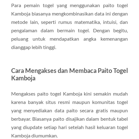
Para pemain togel yang menggunakan paito togel
Kamboja biasanya mengkombinasikan data ini dengan
metode lain, seperti rumus matematika, intuisi, dan
pengalaman dalam bermain togel. Dengan begitu,
peluang untuk mendapatkan angka kemenangan
dianggap lebih tinggi.
Cara Mengakses dan Membaca Paito Togel
Kamboja
Mengakses paito togel Kamboja kini semakin mudah
karena banyak situs resmi maupun komunitas togel
yang menyediakan data paito secara gratis maupun
berbayar. Biasanya paito disajikan dalam bentuk tabel
yang diupdate setiap hari setelah hasil keluaran togel
Kamboja diumumkan.