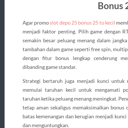
Bonus 
Agar promo
slot depo 25 bonus 25 to kecil
membe
menjadi faktor penting. Pilih game dengan RT
semakin besar peluang menang dalam jangka pa
tambahan dalam game seperti free spin, multip
dengan fitur bonus lengkap cenderung me
dibanding game standar.
Strategi bertaruh juga menjadi kunci untu
memulai taruhan kecil untuk mengamati po
taruhan ketika peluang menang meningkat. Pe
tetap aman sekaligus memaksimalkan bonus d
batas kemenangan dan kerugian menjadi kunci
dan menguntungkan.