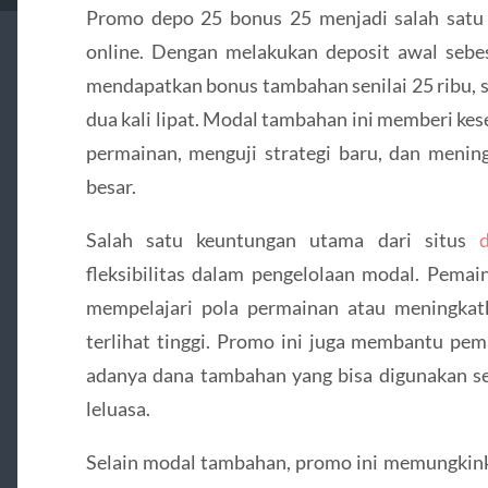
Promo depo 25 bonus 25 menjadi salah satu 
online. Dengan melakukan deposit awal sebes
mendapatkan bonus tambahan senilai 25 ribu, 
dua kali lipat. Modal tambahan ini memberi k
permainan, menguji strategi baru, dan meni
besar.
Salah satu keuntungan utama dari situs
fleksibilitas dalam pengelolaan modal. Pemai
mempelajari pola permainan atau meningkat
terlihat tinggi. Promo ini juga membantu pem
adanya dana tambahan yang bisa digunakan se
leluasa.
Selain modal tambahan, promo ini memungkinka