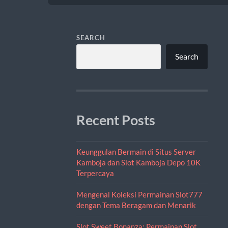
SEARCH
Search
Recent Posts
Keunggulan Bermain di Situs Server
Kamboja dan Slot Kamboja Depo 10K
Terpercaya
Mengenal Koleksi Permainan Slot777
dengan Tema Beragam dan Menarik
Slot Sweet Bonanza: Permainan Slot