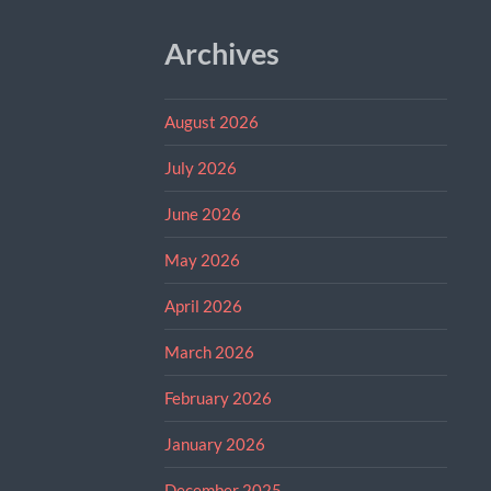
Archives
August 2026
July 2026
June 2026
May 2026
April 2026
March 2026
February 2026
January 2026
December 2025