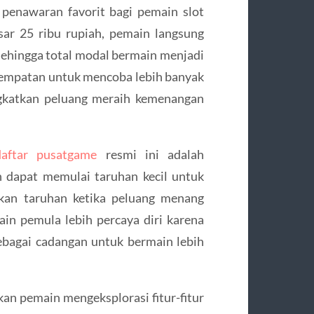
penawaran favorit bagi pemain slot
ar 25 ribu rupiah, pemain langsung
sehingga total modal bermain menjadi
esempatan untuk mencoba lebih banyak
ngkatkan peluang meraih kemenangan
daftar pusatgame
resmi ini adalah
n dapat memulai taruhan kecil untuk
kan taruhan ketika peluang menang
ain pemula lebih percaya diri karena
bagai cadangan untuk bermain lebih
n pemain mengeksplorasi fitur-fitur