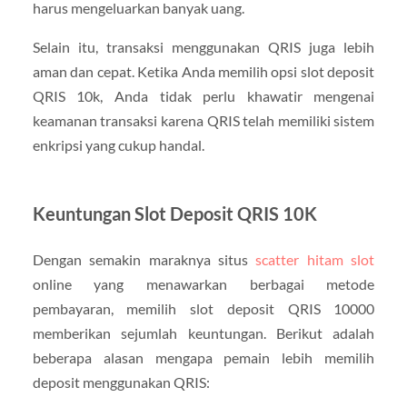
harus mengeluarkan banyak uang.
Selain itu, transaksi menggunakan QRIS juga lebih
aman dan cepat. Ketika Anda memilih opsi slot deposit
QRIS 10k, Anda tidak perlu khawatir mengenai
keamanan transaksi karena QRIS telah memiliki sistem
enkripsi yang cukup handal.
Keuntungan Slot Deposit QRIS 10K
Dengan semakin maraknya situs
scatter hitam slot
online yang menawarkan berbagai metode
pembayaran, memilih slot deposit QRIS 10000
memberikan sejumlah keuntungan. Berikut adalah
beberapa alasan mengapa pemain lebih memilih
deposit menggunakan QRIS: