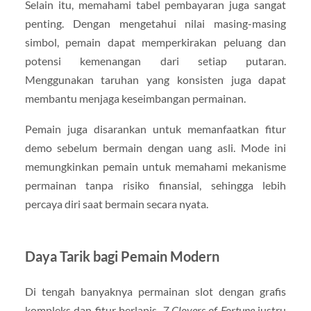
Selain itu, memahami tabel pembayaran juga sangat
penting. Dengan mengetahui nilai masing-masing
simbol, pemain dapat memperkirakan peluang dan
potensi kemenangan dari setiap putaran.
Menggunakan taruhan yang konsisten juga dapat
membantu menjaga keseimbangan permainan.
Pemain juga disarankan untuk memanfaatkan fitur
demo sebelum bermain dengan uang asli. Mode ini
memungkinkan pemain untuk memahami mekanisme
permainan tanpa risiko finansial, sehingga lebih
percaya diri saat bermain secara nyata.
Daya Tarik bagi Pemain Modern
Di tengah banyaknya permainan slot dengan grafis
kompleks dan fitur berlapis,
7 Clovers of Fortune
justru