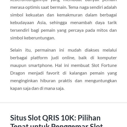
merasa optimis saat bermain. Tema naga sendiri adalah
simbol kekuatan dan kemakmuran dalam berbagai
kebudayaan Asia, sehingga menambah daya tarik
tersendiri bagi pemain yang percaya pada mitos dan
simbol keberuntungan.
Selain itu, permainan ini mudah diakses melalui
berbagai platform judi online, baik di komputer
maupun smartphone. Hal ini membuat Slot Fortune
Dragon menjadi favorit di kalangan pemain yang
menginginkan hiburan praktis dan menguntungkan
kapan saja dan di mana saja.
Situs Slot QRIS 10K: Pilihan
Tepat untuk Penggemar Slot