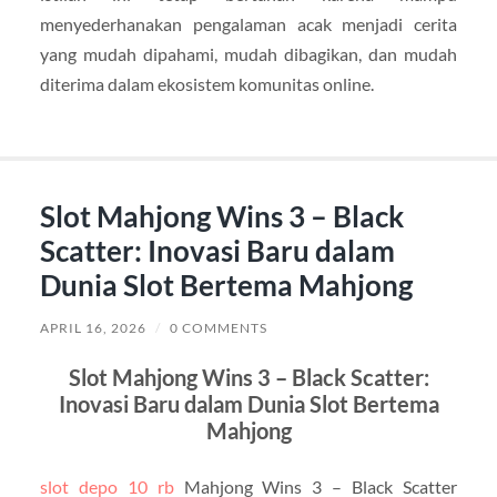
menyederhanakan pengalaman acak menjadi cerita
yang mudah dipahami, mudah dibagikan, dan mudah
diterima dalam ekosistem komunitas online.
Slot Mahjong Wins 3 – Black
Scatter: Inovasi Baru dalam
Dunia Slot Bertema Mahjong
APRIL 16, 2026
/
0 COMMENTS
Slot Mahjong Wins 3 – Black Scatter:
Inovasi Baru dalam Dunia Slot Bertema
Mahjong
slot depo 10 rb
Mahjong Wins 3 – Black Scatter