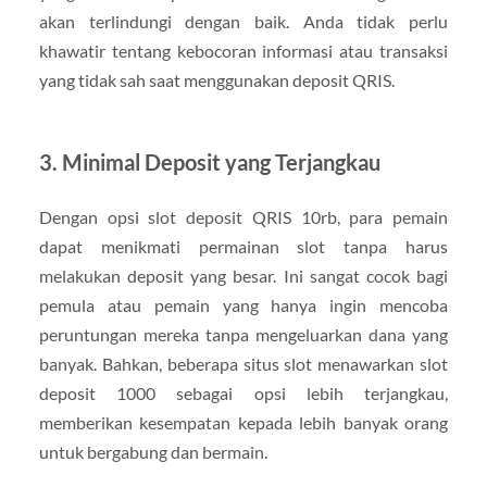
akan terlindungi dengan baik. Anda tidak perlu
khawatir tentang kebocoran informasi atau transaksi
yang tidak sah saat menggunakan deposit QRIS.
3. Minimal Deposit yang Terjangkau
Dengan opsi slot deposit QRIS 10rb, para pemain
dapat menikmati permainan slot tanpa harus
melakukan deposit yang besar. Ini sangat cocok bagi
pemula atau pemain yang hanya ingin mencoba
peruntungan mereka tanpa mengeluarkan dana yang
banyak. Bahkan, beberapa situs slot menawarkan slot
deposit 1000 sebagai opsi lebih terjangkau,
memberikan kesempatan kepada lebih banyak orang
untuk bergabung dan bermain.