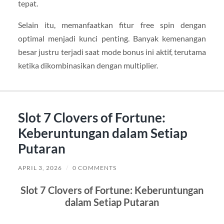
tepat.
Selain itu, memanfaatkan fitur free spin dengan
optimal menjadi kunci penting. Banyak kemenangan
besar justru terjadi saat mode bonus ini aktif, terutama
ketika dikombinasikan dengan multiplier.
Slot 7 Clovers of Fortune:
Keberuntungan dalam Setiap
Putaran
APRIL 3, 2026
/
0 COMMENTS
Slot 7 Clovers of Fortune: Keberuntungan
dalam Setiap Putaran