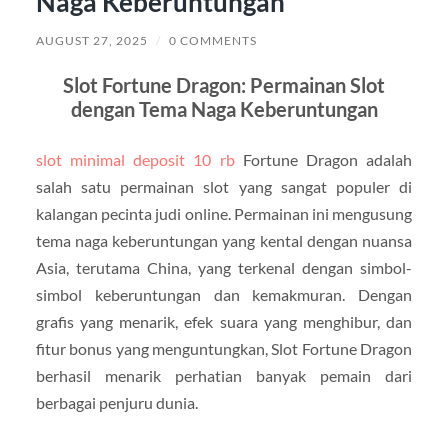
Naga Keberuntungan
AUGUST 27, 2025
/
0 COMMENTS
Slot Fortune Dragon: Permainan Slot
dengan Tema Naga Keberuntungan
slot minimal deposit 10 rb
Fortune Dragon adalah
salah satu permainan slot yang sangat populer di
kalangan pecinta judi online. Permainan ini mengusung
tema naga keberuntungan yang kental dengan nuansa
Asia, terutama China, yang terkenal dengan simbol-
simbol keberuntungan dan kemakmuran. Dengan
grafis yang menarik, efek suara yang menghibur, dan
fitur bonus yang menguntungkan, Slot Fortune Dragon
berhasil menarik perhatian banyak pemain dari
berbagai penjuru dunia.