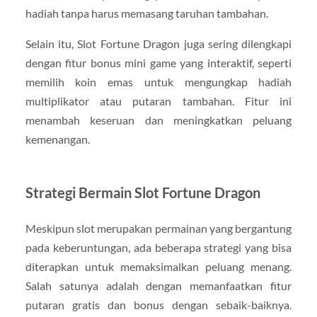
hadiah tanpa harus memasang taruhan tambahan.
Selain itu, Slot Fortune Dragon juga sering dilengkapi
dengan fitur bonus mini game yang interaktif, seperti
memilih koin emas untuk mengungkap hadiah
multiplikator atau putaran tambahan. Fitur ini
menambah keseruan dan meningkatkan peluang
kemenangan.
Strategi Bermain Slot Fortune Dragon
Meskipun slot merupakan permainan yang bergantung
pada keberuntungan, ada beberapa strategi yang bisa
diterapkan untuk memaksimalkan peluang menang.
Salah satunya adalah dengan memanfaatkan fitur
putaran gratis dan bonus dengan sebaik-baiknya.