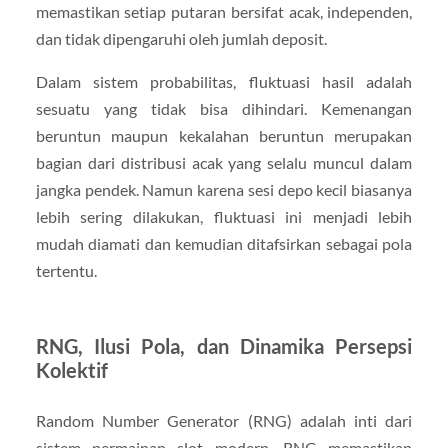
memastikan setiap putaran bersifat acak, independen,
dan tidak dipengaruhi oleh jumlah deposit.
Dalam sistem probabilitas, fluktuasi hasil adalah
sesuatu yang tidak bisa dihindari. Kemenangan
beruntun maupun kekalahan beruntun merupakan
bagian dari distribusi acak yang selalu muncul dalam
jangka pendek. Namun karena sesi depo kecil biasanya
lebih sering dilakukan, fluktuasi ini menjadi lebih
mudah diamati dan kemudian ditafsirkan sebagai pola
tertentu.
RNG, Ilusi Pola, dan Dinamika Persepsi
Kolektif
Random Number Generator (RNG) adalah inti dari
sistem permainan slot modern. RNG memastikan