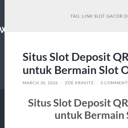
TAG:
LINK SLOT GACOR D
YWELLNESS
Situs Slot Deposit QR
untuk Bermain Slot 
MARCH 30, 2026
/
ZOË KRAVITZ
/
0 COMMENT
Situs Slot Deposit QR
untuk Bermain 