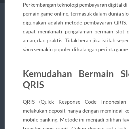
Perkembangan teknologi pembayaran digital d
pemain game online, termasuk dalam dunia slot
digunakan adalah metode pembayaran QRIS. 
dapat menikmati pengalaman bermain slot d
aman, dan praktis. Tidak heran jika istilah sepe
dana
semakin populer di kalangan pecinta game 
Kemudahan Bermain Sl
QRIS
QRIS (Quick Response Code Indonesian
melakukan deposit hanya dengan memindai kod
mobile banking. Metode ini menjadi pilihan fa
transfer yang rumit. Cukup dengan satu kali