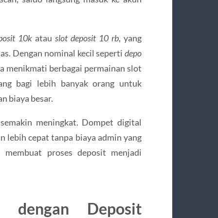
posit 10k
atau
slot deposit 10 rb
, yang
as. Dengan nominal kecil seperti
depo
isa menikmati berbagai permainan slot
ang bagi lebih banyak orang untuk
 biaya besar.
semakin meningkat. Dompet digital
 lebih cepat tanpa biaya admin yang
et membuat proses deposit menjadi
t dengan Deposit