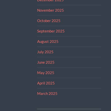
November 2025
October 2025
September 2025
August 2025
July 2025
June 2025
May 2025
April 2025
March 2025