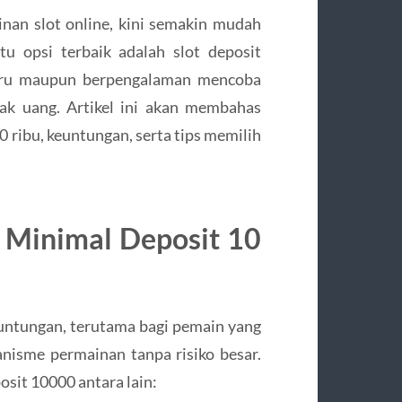
inan slot online, kini semakin mudah
u opsi terbaik adalah slot deposit
aru maupun berpengalaman mencoba
ak uang. Artikel ini akan membahas
0 ribu, keuntungan, serta tips memilih
 Minimal Deposit 10
untungan, terutama bagi pemain yang
anisme permainan tanpa risiko besar.
sit 10000 antara lain: