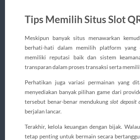
Tips Memilih Situs Slot Q
Meskipun banyak situs menawarkan kemuda
berhati-hati dalam memilih platform yang 
memiliki reputasi baik dan sistem keamana
transparan dalam proses transaksi serta memili
Perhatikan juga variasi permainan yang di
menyediakan banyak pilihan game dari provider
tersebut benar-benar mendukung
slot deposit
berjalan lancar.
Terakhir, kelola keuangan dengan bijak. Wala
tetap penting untuk bermain secara bertangg