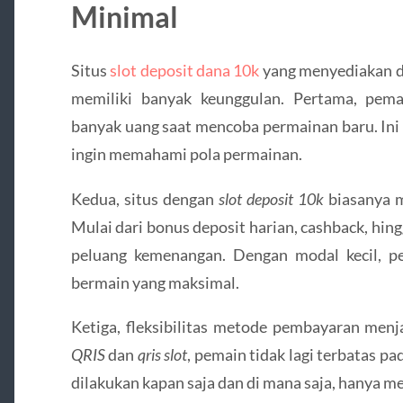
Minimal
Situs
slot deposit dana 10k
yang menyediakan de
memiliki banyak keunggulan. Pertama, pema
banyak uang saat mencoba permainan baru. Ini
ingin memahami pola permainan.
Kedua, situs dengan
slot deposit 10k
biasanya 
Mulai dari bonus deposit harian, cashback, hin
peluang kemenangan. Dengan modal kecil, p
bermain yang maksimal.
Ketiga, fleksibilitas metode pembayaran men
QRIS
dan
qris slot
, pemain tidak lagi terbatas pa
dilakukan kapan saja dan di mana saja, hanya m