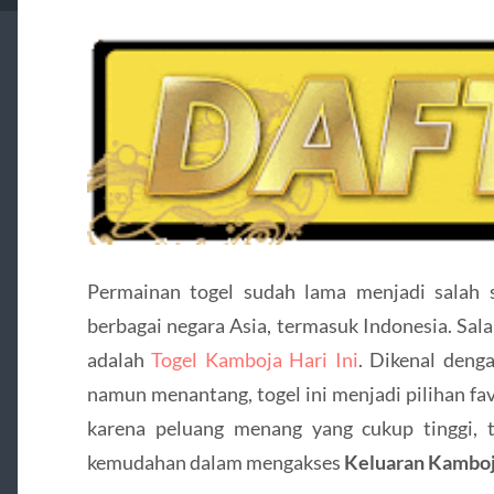
Permainan togel sudah lama menjadi salah s
berbagai negara Asia, termasuk Indonesia. Sala
adalah
Togel Kamboja Hari Ini
. Dikenal deng
namun menantang, togel ini menjadi pilihan fa
karena peluang menang yang cukup tinggi, t
kemudahan dalam mengakses
Keluaran Kambo