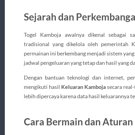
Sejarah dan Perkembanga
Togel Kamboja awalnya dikenal sebagai s
tradisional yang dikelola oleh pemerintah K
permainan ini berkembang menjadi sistem yang 
jadwal pengeluaran yang tetap dan hasil yang da
Dengan bantuan teknologi dan internet, pem
mengikuti hasil
Keluaran Kamboja
secara real
lebih dipercaya karena data hasil keluarannya t
Cara Bermain dan Aturan