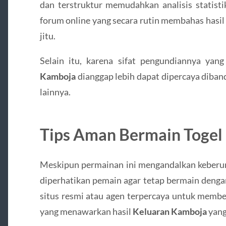
dan terstruktur memudahkan analisis statisti
forum online yang secara rutin membahas hasil
jitu.
Selain itu, karena sifat pengundiannya yan
Kamboja
dianggap lebih dapat dipercaya diban
lainnya.
Tips Aman Bermain Togel
Meskipun permainan ini mengandalkan keberun
diperhatikan pemain agar tetap bermain denga
situs resmi atau agen terpercaya untuk membel
yang menawarkan hasil
Keluaran Kamboja
yang