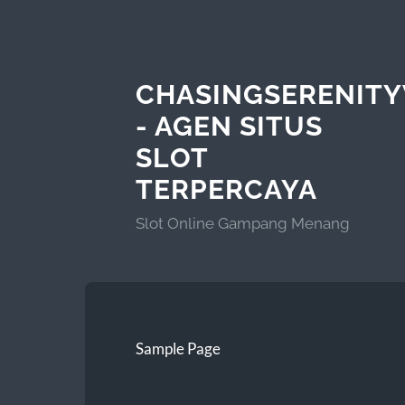
CHASINGSERENIT
- AGEN SITUS
SLOT
TERPERCAYA
Slot Online Gampang Menang
Sample Page