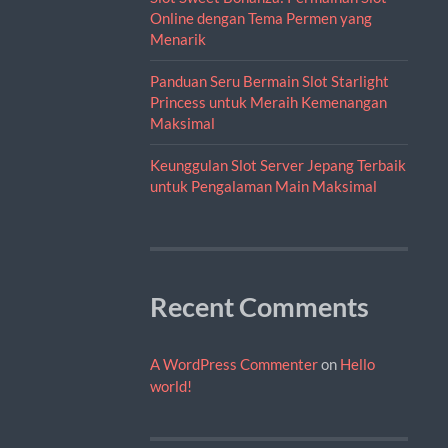
Online dengan Tema Permen yang
Menarik
Panduan Seru Bermain Slot Starlight
Princess untuk Meraih Kemenangan
Maksimal
Keunggulan Slot Server Jepang Terbaik
untuk Pengalaman Main Maksimal
Recent Comments
A WordPress Commenter
on
Hello
world!