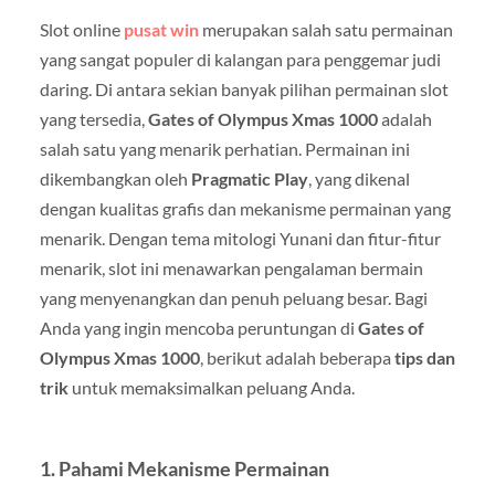
Slot online
pusat win
merupakan salah satu permainan
yang sangat populer di kalangan para penggemar judi
daring. Di antara sekian banyak pilihan permainan slot
yang tersedia,
Gates of Olympus Xmas 1000
adalah
salah satu yang menarik perhatian. Permainan ini
dikembangkan oleh
Pragmatic Play
, yang dikenal
dengan kualitas grafis dan mekanisme permainan yang
menarik. Dengan tema mitologi Yunani dan fitur-fitur
menarik, slot ini menawarkan pengalaman bermain
yang menyenangkan dan penuh peluang besar. Bagi
Anda yang ingin mencoba peruntungan di
Gates of
Olympus Xmas 1000
, berikut adalah beberapa
tips dan
trik
untuk memaksimalkan peluang Anda.
1.
Pahami Mekanisme Permainan