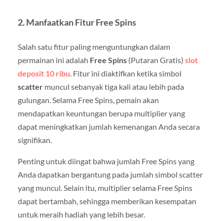
2.
Manfaatkan Fitur Free Spins
Salah satu fitur paling menguntungkan dalam
permainan ini adalah
Free Spins
(Putaran Gratis)
slot
deposit 10 ribu
. Fitur ini diaktifkan ketika simbol
scatter
muncul sebanyak tiga kali atau lebih pada
gulungan. Selama Free Spins, pemain akan
mendapatkan keuntungan berupa multiplier yang
dapat meningkatkan jumlah kemenangan Anda secara
signifikan.
Penting untuk diingat bahwa jumlah Free Spins yang
Anda dapatkan bergantung pada jumlah simbol scatter
yang muncul. Selain itu, multiplier selama Free Spins
dapat bertambah, sehingga memberikan kesempatan
untuk meraih hadiah yang lebih besar.