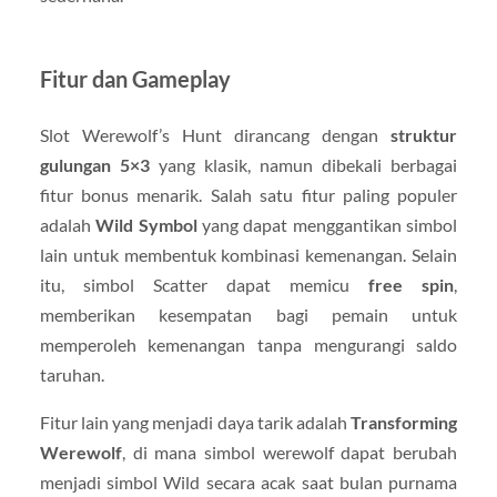
Fitur dan Gameplay
Slot Werewolf’s Hunt dirancang dengan
struktur
gulungan 5×3
yang klasik, namun dibekali berbagai
fitur bonus menarik. Salah satu fitur paling populer
adalah
Wild Symbol
yang dapat menggantikan simbol
lain untuk membentuk kombinasi kemenangan. Selain
itu, simbol Scatter dapat memicu
free spin
,
memberikan kesempatan bagi pemain untuk
memperoleh kemenangan tanpa mengurangi saldo
taruhan.
Fitur lain yang menjadi daya tarik adalah
Transforming
Werewolf
, di mana simbol werewolf dapat berubah
menjadi simbol Wild secara acak saat bulan purnama