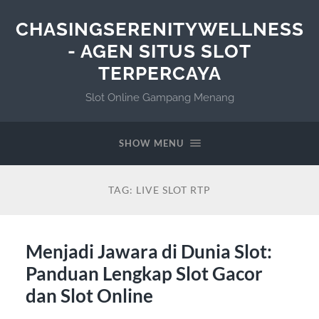
CHASINGSERENITYWELLNESS
- AGEN SITUS SLOT
TERPERCAYA
Slot Online Gampang Menang
SHOW MENU
TAG:
LIVE SLOT RTP
Menjadi Jawara di Dunia Slot:
Panduan Lengkap Slot Gacor
dan Slot Online