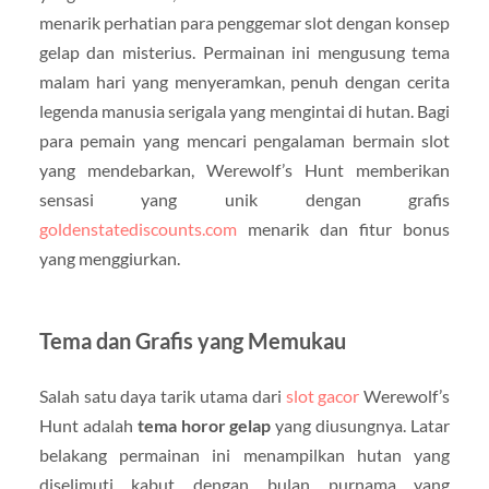
menarik perhatian para penggemar slot dengan konsep
gelap dan misterius. Permainan ini mengusung tema
malam hari yang menyeramkan, penuh dengan cerita
legenda manusia serigala yang mengintai di hutan. Bagi
para pemain yang mencari pengalaman bermain slot
yang mendebarkan, Werewolf’s Hunt memberikan
sensasi yang unik dengan grafis
goldenstatediscounts.com
menarik dan fitur bonus
yang menggiurkan.
Tema dan Grafis yang Memukau
Salah satu daya tarik utama dari
slot gacor
Werewolf’s
Hunt adalah
tema horor gelap
yang diusungnya. Latar
belakang permainan ini menampilkan hutan yang
diselimuti kabut dengan bulan purnama yang