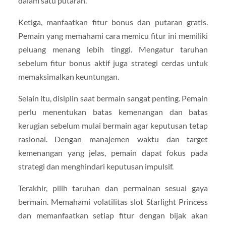
dalam satu putaran.
Ketiga, manfaatkan fitur bonus dan putaran gratis.
Pemain yang memahami cara memicu fitur ini memiliki
peluang menang lebih tinggi. Mengatur taruhan
sebelum fitur bonus aktif juga strategi cerdas untuk
memaksimalkan keuntungan.
Selain itu, disiplin saat bermain sangat penting. Pemain
perlu menentukan batas kemenangan dan batas
kerugian sebelum mulai bermain agar keputusan tetap
rasional. Dengan manajemen waktu dan target
kemenangan yang jelas, pemain dapat fokus pada
strategi dan menghindari keputusan impulsif.
Terakhir, pilih taruhan dan permainan sesuai gaya
bermain. Memahami volatilitas slot Starlight Princess
dan memanfaatkan setiap fitur dengan bijak akan