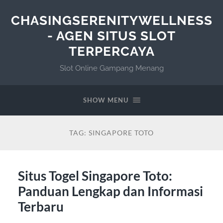
CHASINGSERENITYWELLNESS
- AGEN SITUS SLOT
TERPERCAYA
Slot Online Gampang Menang
SHOW MENU
TAG:
SINGAPORE TOTO
Situs Togel Singapore Toto:
Panduan Lengkap dan Informasi
Terbaru