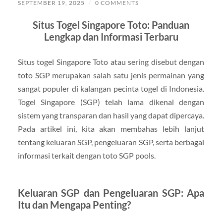
SEPTEMBER 19, 2025
/
0 COMMENTS
Situs Togel Singapore Toto: Panduan
Lengkap dan Informasi Terbaru
Situs togel Singapore Toto atau sering disebut dengan
toto SGP merupakan salah satu jenis permainan yang
sangat populer di kalangan pecinta togel di Indonesia.
Togel Singapore (SGP) telah lama dikenal dengan
sistem yang transparan dan hasil yang dapat dipercaya.
Pada artikel ini, kita akan membahas lebih lanjut
tentang keluaran SGP, pengeluaran SGP, serta berbagai
informasi terkait dengan toto SGP pools.
Keluaran SGP dan Pengeluaran SGP: Apa
Itu dan Mengapa Penting?