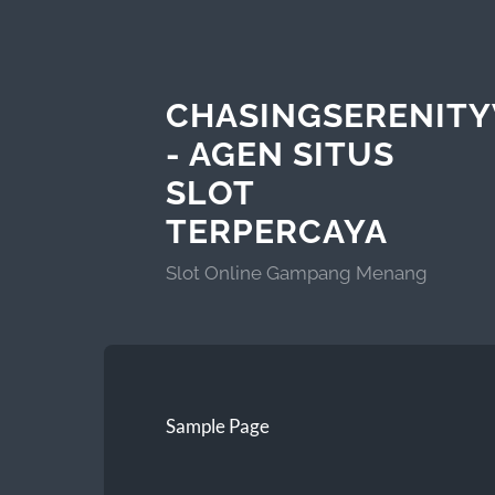
CHASINGSERENIT
- AGEN SITUS
SLOT
TERPERCAYA
Slot Online Gampang Menang
Sample Page