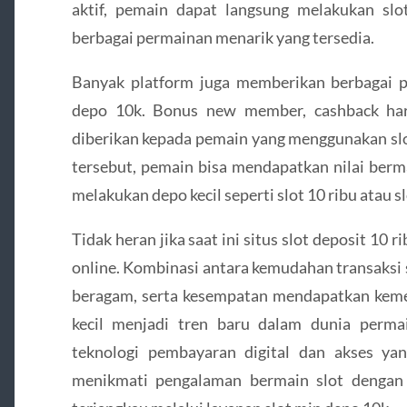
aktif, pemain dapat langsung melakukan sl
berbagai permainan menarik yang tersedia.
Banyak platform juga memberikan berbagai 
depo 10k. Bonus new member, cashback hari
diberikan kepada pemain yang menggunakan sl
tersebut, pemain bisa mendapatkan nilai berm
melakukan depo kecil seperti slot 10 ribu atau s
Tidak heran jika saat ini situs slot deposit 10 
online. Kombinasi antara kemudahan transaksi 
beragam, serta kesempatan mendapatkan kem
kecil menjadi tren baru dalam dunia perma
teknologi pembayaran digital dan akses ya
menikmati pengalaman bermain slot dengan c