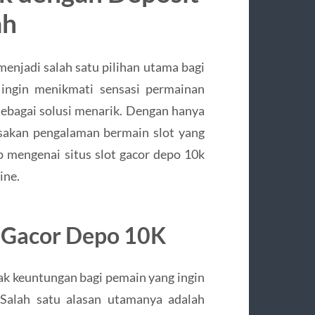
ah
menjadi salah satu pilihan utama bagi
ingin menikmati sensasi permainan
 sebagai solusi menarik. Dengan hanya
sakan pengalaman bermain slot yang
 mengenai situs slot gacor depo 10k
ine.
 Gacor Depo 10K
k keuntungan bagi pemain yang ingin
Salah satu alasan utamanya adalah