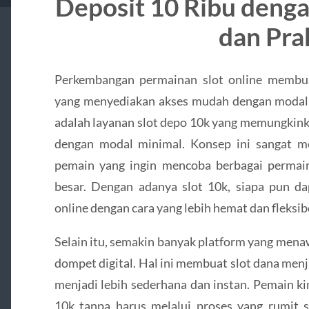
Deposit 10 Ribu denga
dan Pra
Perkembangan permainan slot online membu
yang menyediakan akses mudah dengan modal ke
adalah layanan slot depo 10k yang memungkin
dengan modal minimal. Konsep ini sangat 
pemain yang ingin mencoba berbagai permai
besar. Dengan adanya slot 10k, siapa pun da
online dengan cara yang lebih hemat dan fleksib
Selain itu, semakin banyak platform yang mena
dompet digital. Hal ini membuat slot dana menj
menjadi lebih sederhana dan instan. Pemain ki
10k tanpa harus melalui proses yang rumit s