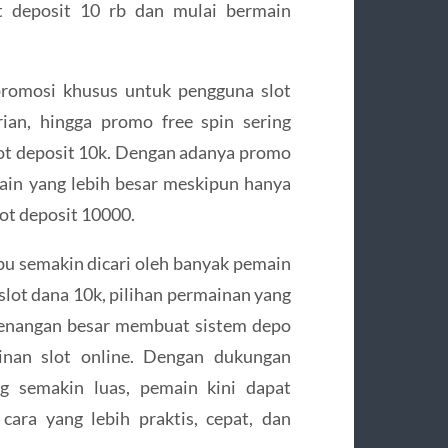
ot deposit 10 rb dan mulai bermain
promosi khusus untuk pengguna slot
an, hingga promo free spin sering
ot deposit 10k. Dengan adanya promo
ain yang lebih besar meskipun hanya
lot deposit 10000.
ribu semakin dicari oleh banyak pemain
slot dana 10k, pilihan permainan yang
enangan besar membuat sistem depo
inan slot online. Dengan dukungan
ng semakin luas, pemain kini dapat
ara yang lebih praktis, cepat, dan