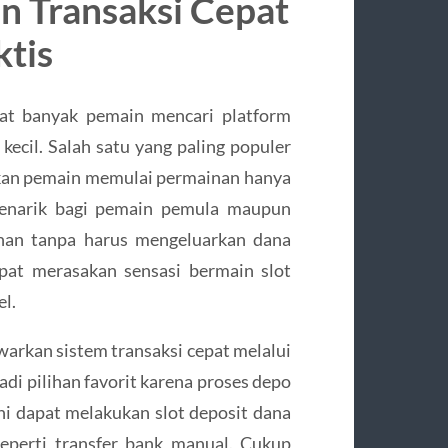
n Transaksi Cepat
ktis
at banyak pemain mencari platform
cil. Salah satu yang paling populer
kan pemain memulai permainan hanya
menarik bagi pemain pemula maupun
nan tanpa harus mengeluarkan dana
pat merasakan sensasi bermain slot
el.
warkan sistem transaksi cepat melalui
adi pilihan favorit karena proses depo
ni dapat melakukan slot deposit dana
eperti transfer bank manual. Cukup