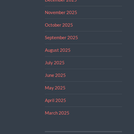
November 2025
October 2025
September 2025
August 2025
July 2025
June 2025
May 2025
April 2025
March 2025