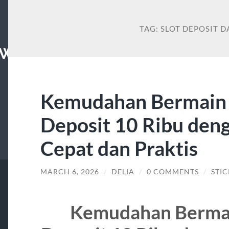
TAG:
SLOT DEPOSIT D
YWELLNESS
Kemudahan Bermain d
Deposit 10 Ribu deng
Cepat dan Praktis
MARCH 6, 2026
/
DELIA
/
0 COMMENTS
/
STI
Kemudahan Bermain