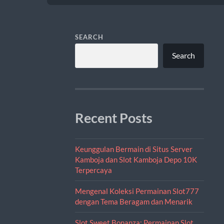
SEARCH
Search
Recent Posts
Keunggulan Bermain di Situs Server
Kamboja dan Slot Kamboja Depo 10K
Terpercaya
Mengenal Koleksi Permainan Slot777
dengan Tema Beragam dan Menarik
Slot Sweet Bonanza: Permainan Slot