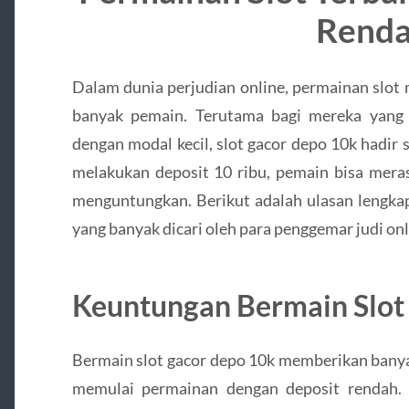
Rend
Dalam dunia perjudian online, permainan slot 
banyak pemain. Terutama bagi mereka yang 
dengan modal kecil, slot gacor depo 10k hadir
melakukan deposit 10 ribu, pemain bisa mera
menguntungkan. Berikut adalah ulasan lengkap
yang banyak dicari oleh para penggemar judi onl
Keuntungan Bermain Slot
Bermain slot gacor depo 10k memberikan banya
memulai permainan dengan deposit rendah. 