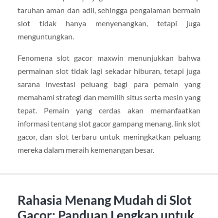
taruhan aman dan adil, sehingga pengalaman bermain
slot tidak hanya menyenangkan, tetapi juga
menguntungkan.
Fenomena slot gacor maxwin menunjukkan bahwa
permainan slot tidak lagi sekadar hiburan, tetapi juga
sarana investasi peluang bagi para pemain yang
memahami strategi dan memilih situs serta mesin yang
tepat. Pemain yang cerdas akan memanfaatkan
informasi tentang slot gacor gampang menang, link slot
gacor, dan slot terbaru untuk meningkatkan peluang
mereka dalam meraih kemenangan besar.
Rahasia Menang Mudah di Slot
Gacor: Panduan Lengkap untuk