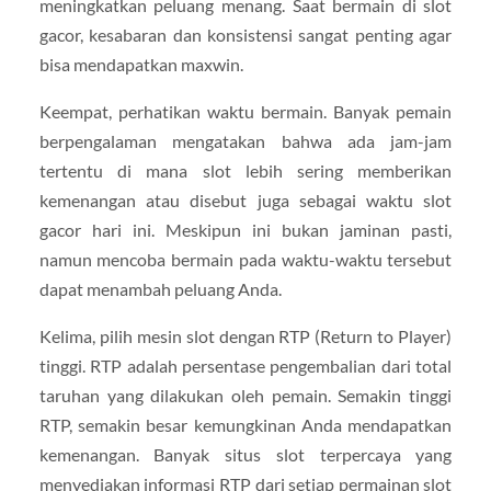
meningkatkan peluang menang. Saat bermain di slot
gacor, kesabaran dan konsistensi sangat penting agar
bisa mendapatkan maxwin.
Keempat, perhatikan waktu bermain. Banyak pemain
berpengalaman mengatakan bahwa ada jam-jam
tertentu di mana slot lebih sering memberikan
kemenangan atau disebut juga sebagai waktu slot
gacor hari ini. Meskipun ini bukan jaminan pasti,
namun mencoba bermain pada waktu-waktu tersebut
dapat menambah peluang Anda.
Kelima, pilih mesin slot dengan RTP (Return to Player)
tinggi. RTP adalah persentase pengembalian dari total
taruhan yang dilakukan oleh pemain. Semakin tinggi
RTP, semakin besar kemungkinan Anda mendapatkan
kemenangan. Banyak situs slot terpercaya yang
menyediakan informasi RTP dari setiap permainan slot