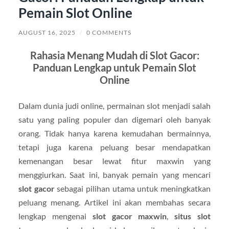
Pemain Slot Online
AUGUST 16, 2025
/
0 COMMENTS
Rahasia Menang Mudah di Slot Gacor:
Panduan Lengkap untuk Pemain Slot
Online
Dalam dunia judi online, permainan slot menjadi salah
satu yang paling populer dan digemari oleh banyak
orang. Tidak hanya karena kemudahan bermainnya,
tetapi juga karena peluang besar mendapatkan
kemenangan besar lewat fitur maxwin yang
menggiurkan. Saat ini, banyak pemain yang mencari
slot gacor
sebagai pilihan utama untuk meningkatkan
peluang menang. Artikel ini akan membahas secara
lengkap mengenai
slot gacor maxwin
,
situs slot