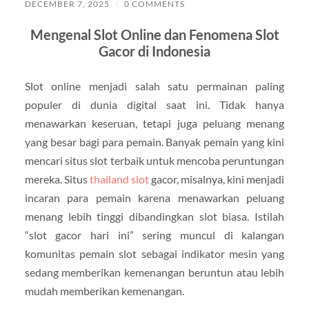
DECEMBER 7, 2025
/
0 COMMENTS
Mengenal Slot Online dan Fenomena Slot
Gacor di Indonesia
Slot online menjadi salah satu permainan paling
populer di dunia digital saat ini. Tidak hanya
menawarkan keseruan, tetapi juga peluang menang
yang besar bagi para pemain. Banyak pemain yang kini
mencari situs slot terbaik untuk mencoba peruntungan
mereka. Situs
thailand slot
gacor, misalnya, kini menjadi
incaran para pemain karena menawarkan peluang
menang lebih tinggi dibandingkan slot biasa. Istilah
“slot gacor hari ini” sering muncul di kalangan
komunitas pemain slot sebagai indikator mesin yang
sedang memberikan kemenangan beruntun atau lebih
mudah memberikan kemenangan.