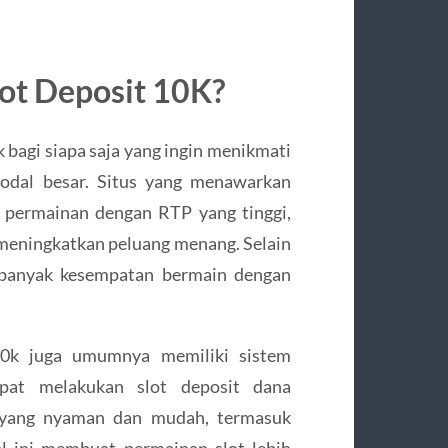
ot Deposit 10K?
k bagi siapa saja yang ingin menikmati
odal besar. Situs yang menawarkan
is permainan dengan RTP yang tinggi,
meningkatkan peluang menang. Selain
h banyak kesempatan bermain dengan
10k juga umumnya memiliki sistem
pat melakukan slot deposit dana
yang nyaman dan mudah, termasuk
al ini membuat permainan slot lebih