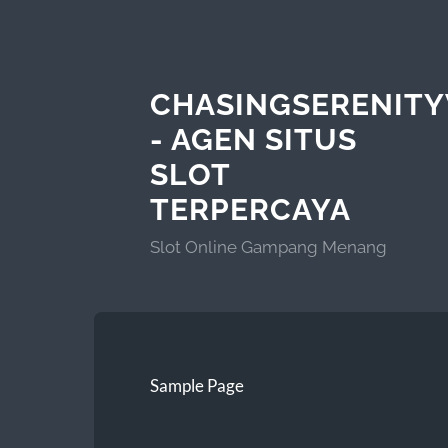
CHASINGSERENIT
- AGEN SITUS
SLOT
TERPERCAYA
Slot Online Gampang Menang
Sample Page