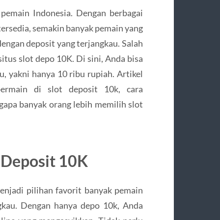
n pemain Indonesia. Dengan berbagai
ersedia, semakin banyak pemain yang
engan deposit yang terjangkau. Salah
itus slot depo 10K. Di sini, Anda bisa
, yakni hanya 10 ribu rupiah. Artikel
rmain di slot deposit 10k, cara
apa banyak orang lebih memilih slot
 Deposit 10K
enjadi pilihan favorit banyak pemain
ngkau. Dengan hanya depo 10k, Anda