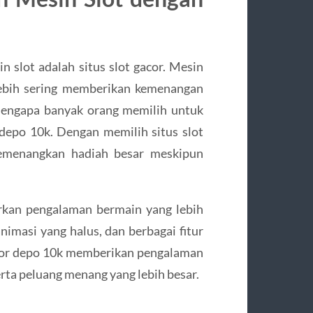
n slot adalah situs slot gacor. Mesin
lebih sering memberikan kemenangan
 mengapa banyak orang memilih untuk
depo 10k. Dengan memilih situs slot
emenangkan hadiah besar meskipun
rkan pengalaman bermain yang lebih
nimasi yang halus, dan berbagai fitur
acor depo 10k memberikan pengalaman
rta peluang menang yang lebih besar.