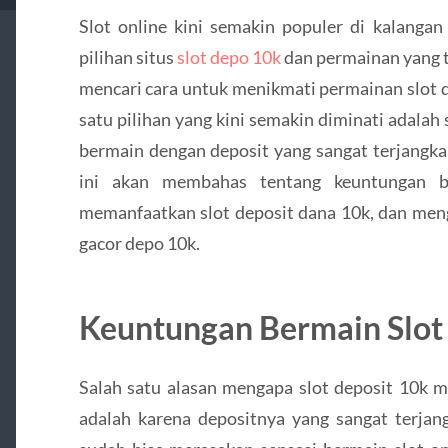
Slot online kini semakin populer di kalanga
pilihan situs
slot depo 10k
dan permainan yang t
mencari cara untuk menikmati permainan slot d
satu pilihan yang kini semakin diminati adalah s
bermain dengan deposit yang sangat terjangkau
ini akan membahas tentang keuntungan be
memanfaatkan slot deposit dana 10k, dan meng
gacor depo 10k.
Keuntungan Bermain Slot
Salah satu alasan mengapa slot deposit 10k m
adalah karena depositnya yang sangat terja