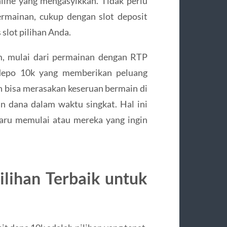
line yang mengasyikkan. Tidak perlu
rmainan, cukup dengan slot deposit
slot pilihan Anda.
m, mulai dari permainan dengan RTP
r depo 10k yang memberikan peluang
n bisa merasakan keseruan bermain di
an dana dalam waktu singkat. Hal ini
aru memulai atau mereka yang ingin
ilihan Terbaik untuk