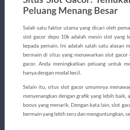
Peluang Menang Besar
Salah satu faktor utama yang dicari oleh pemai
slot gacor depo 10k adalah mesin slot yang 
kepada pemain. Ini adalah salah satu alasan
bermain di situs yang menawarkan slot gacor 
gacor, Anda meningkatkan peluang untuk m
hanya dengan modal kecil.
Selain itu, situs slot gacor umumnya menawa
menyenangkan dengan grafik yang lebih baik, a
bonus yang menarik. Dengan kata lain, slot g
bermain yang lebih seru dan menguntungkan, se