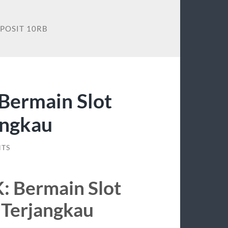
EPOSIT 10RB
 Bermain Slot
angkau
TS
K: Bermain Slot
 Terjangkau