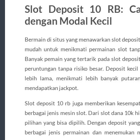
Slot Deposit 10 RB: 
dengan Modal Kecil
Bermain di situs yang menawarkan slot deposit
mudah untuk menikmati permainan slot tanp
Banyak pemain yang tertarik pada slot deposi
peruntungan tanpa risiko besar. Deposit kec
lebih lama, menikmati lebih banyak putar
mendapatkan jackpot.
Slot deposit 10 rb juga memberikan kesempa
berbagai jenis mesin slot. Dari slot dana 10k 
pilihan yang bisa dipilih. Dengan deposit ya
berbagai jenis permainan dan menemukan m