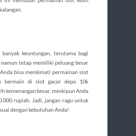
kalangan.
 banyak keuntungan, terutama bagi
 namun tetap memiliki peluang besar
 Anda bisa menikmati permainan slot
k bermain di slot gacor depo 10k
ih kemenangan besar, meskipun Anda
.000 rupiah. Jadi, jangan ragu untuk
esuai dengan kebutuhan Anda!