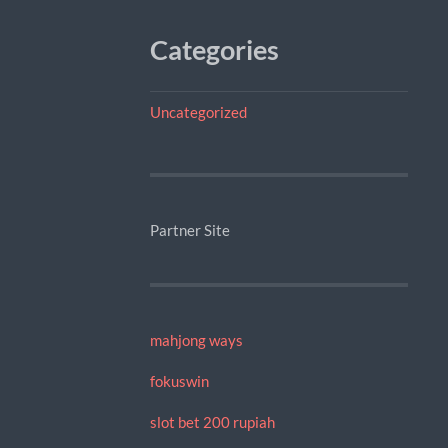
Categories
Uncategorized
Partner Site
mahjong ways
fokuswin
slot bet 200 rupiah