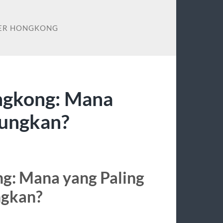
VER HONGKONG
ongkong: Mana
tungkan?
ng: Mana yang Paling
gkan?