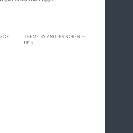
 SLOT
THEME BY
ANDERS NORÉN
—
UP ↑