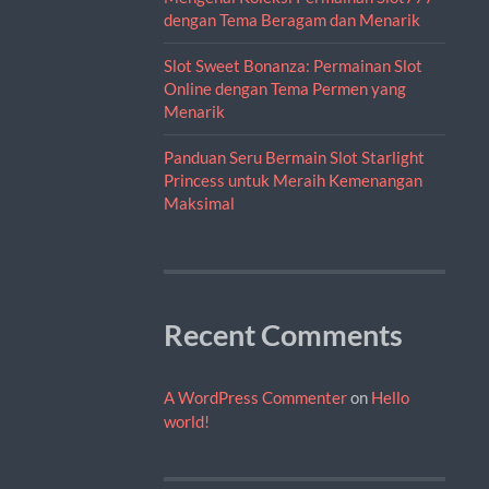
dengan Tema Beragam dan Menarik
Slot Sweet Bonanza: Permainan Slot
Online dengan Tema Permen yang
Menarik
Panduan Seru Bermain Slot Starlight
Princess untuk Meraih Kemenangan
Maksimal
Recent Comments
A WordPress Commenter
on
Hello
world!