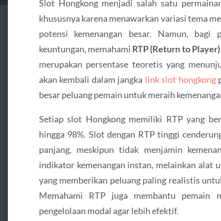
Slot Hongkong menjadi salah satu permainan 
khususnya karena menawarkan variasi tema men
potensi kemenangan besar. Namun, bagi 
keuntungan, memahami
RTP (Return to Player)
merupakan persentase teoretis yang menunj
akan kembali dalam jangka
link slot hongkong
p
besar peluang pemain untuk meraih kemenangan
Setiap slot Hongkong memiliki RTP yang ber
hingga 98%. Slot dengan RTP tinggi cenderun
panjang, meskipun tidak menjamin kemenan
indikator kemenangan instan, melainkan alat
yang memberikan peluang paling realistis un
Memahami RTP juga membantu pemain men
pengelolaan modal agar lebih efektif.