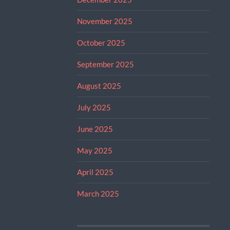
November 2025
October 2025
September 2025
August 2025
July 2025
June 2025
May 2025
April 2025
March 2025