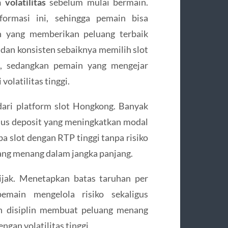
volatilitas
sebelum mulai bermain.
formasi ini, sehingga pemain bisa
 yang memberikan peluang terbaik
 dan konsisten sebaiknya memilih slot
h, sedangkan pemain yang mengejar
volatilitas tinggi.
ari platform slot Hongkong. Banyak
onus deposit yang meningkatkan modal
a slot dengan RTP tinggi tanpa risiko
ang menang dalam jangka panjang.
jak. Menetapkan batas taruhan per
main mengelola risiko sekaligus
n disiplin membuat peluang menang
ngan volatilitas tinggi.