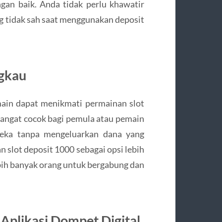
gan baik. Anda tidak perlu khawatir
ng tidak sah saat menggunakan deposit
ngkau
main dapat menikmati permainan slot
 sangat cocok bagi pemula atau pemain
eka tanpa mengeluarkan dana yang
 slot deposit 1000 sebagai opsi lebih
ih banyak orang untuk bergabung dan
Aplikasi Dompet Digital