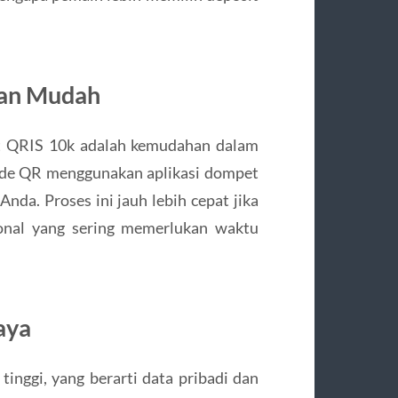
dan Mudah
it QRIS 10k adalah kemudahan dalam
ode QR menggunakan aplikasi dompet
nda. Proses ini jauh lebih cepat jika
ional yang sering memerlukan waktu
aya
inggi, yang berarti data pribadi dan