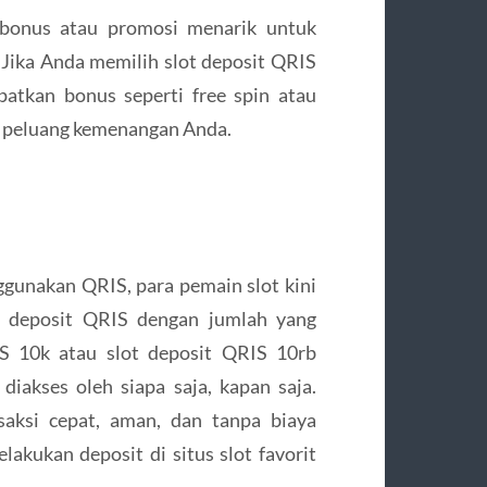
 bonus atau promosi menarik untuk
Jika Anda memilih slot deposit QRIS
tkan bonus seperti free spin atau
n peluang kemenangan Anda.
unakan QRIS, para pemain slot kini
n deposit QRIS dengan jumlah yang
IS 10k atau slot deposit QRIS 10rb
iakses oleh siapa saja, kapan saja.
saksi cepat, aman, dan tanpa biaya
akukan deposit di situs slot favorit