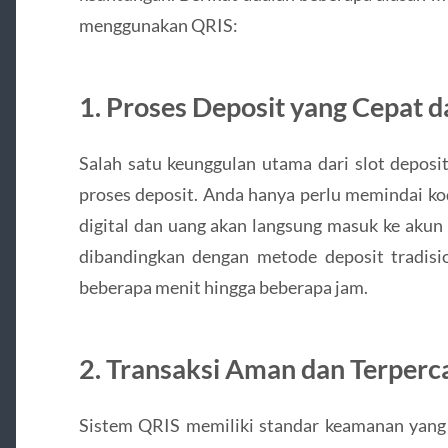
menggunakan QRIS:
1. Proses Deposit yang Cepat 
Salah satu keunggulan utama dari slot depos
proses deposit. Anda hanya perlu memindai k
digital dan uang akan langsung masuk ke akun A
dibandingkan dengan metode deposit tradis
beberapa menit hingga beberapa jam.
2. Transaksi Aman dan Terperc
Sistem QRIS memiliki standar keamanan yang t