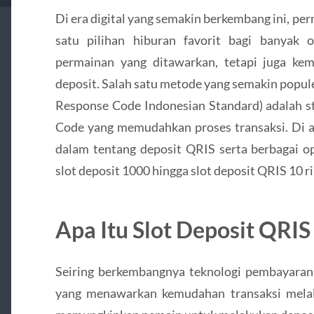
Di era digital yang semakin berkembang ini, per
satu pilihan hiburan favorit bagi banyak 
permainan yang ditawarkan, tetapi juga ke
deposit. Salah satu metode yang semakin popul
Response Code Indonesian Standard) adalah 
Code yang memudahkan proses transaksi. Di ar
dalam tentang deposit QRIS serta berbagai op
slot deposit 1000 hingga slot deposit QRIS 10 ri
Apa Itu Slot Deposit QRIS
Seiring berkembangnya teknologi pembayaran di
yang menawarkan kemudahan transaksi melal