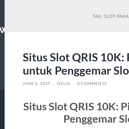
TAG:
SLOT PAKA
YWELLNESS
Situs Slot QRIS 10K: 
untuk Penggemar Slo
JUNE 6, 2025
/
DELIA
/
0 COMMENTS
Situs Slot QRIS 10K: P
Penggemar Sl