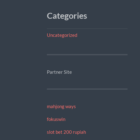
Categories
Uncategorized
Partner Site
mahjong ways
fokuswin
slot bet 200 rupiah