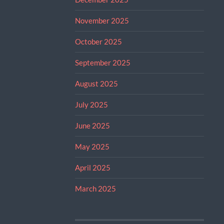
November 2025
October 2025
September 2025
August 2025
July 2025
June 2025
May 2025
April 2025
March 2025