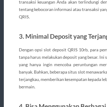
transaksi keuangan Anda akan terlindungi den
tentang kebocoran informasi atau transaksi ya
QRIS.
3. Minimal Deposit yang Terja
Dengan opsi slot deposit QRIS 10rb, para pe
tanpa harus melakukan deposit yang besar. Ini
yang hanya ingin mencoba peruntungan mer
banyak. Bahkan, beberapa situs slot menawarkan
terjangkau, memberikan kesempatan kepada leb
bermain.
4. Bisa Menggunakan Berbagai 