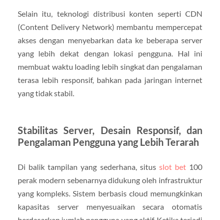
Selain itu, teknologi distribusi konten seperti CDN
(Content Delivery Network) membantu mempercepat
akses dengan menyebarkan data ke beberapa server
yang lebih dekat dengan lokasi pengguna. Hal ini
membuat waktu loading lebih singkat dan pengalaman
terasa lebih responsif, bahkan pada jaringan internet
yang tidak stabil.
Stabilitas Server, Desain Responsif, dan
Pengalaman Pengguna yang Lebih Terarah
Di balik tampilan yang sederhana, situs
slot bet
100
perak modern sebenarnya didukung oleh infrastruktur
yang kompleks. Sistem berbasis cloud memungkinkan
kapasitas server menyesuaikan secara otomatis
berdasarkan jumlah pengguna yang aktif. Ketika terjadi