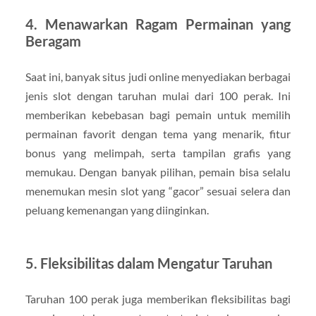
4. Menawarkan Ragam Permainan yang
Beragam
Saat ini, banyak situs judi online menyediakan berbagai
jenis slot dengan taruhan mulai dari 100 perak. Ini
memberikan kebebasan bagi pemain untuk memilih
permainan favorit dengan tema yang menarik, fitur
bonus yang melimpah, serta tampilan grafis yang
memukau. Dengan banyak pilihan, pemain bisa selalu
menemukan mesin slot yang “gacor” sesuai selera dan
peluang kemenangan yang diinginkan.
5. Fleksibilitas dalam Mengatur Taruhan
Taruhan 100 perak juga memberikan fleksibilitas bagi