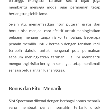
tertinggi. Mengatur taruhan secara bijak juga
membantu menjaga modal agar permainan tetap
berlangsung lebih lama.
Selain itu, memanfaatkan fitur putaran gratis dan
bonus bisa menjadi cara efektif untuk meningkatkan
peluang menang tanpa risiko tambahan. Beberapa
pemain memilih untuk bermain dengan taruhan kecil
terlebih dahulu untuk mengenal pola permainan
sebelum meningkatkan taruhan. Hal ini membantu
mengurangi risiko kerugian sekaligus tetap menikmati
sensasi petualangan luar angkasa.
Bonus dan Fitur Menarik
Slot Spaceman dikenal dengan berbagai bonus menarik
yang membuat pemain semakin tertarik untuk