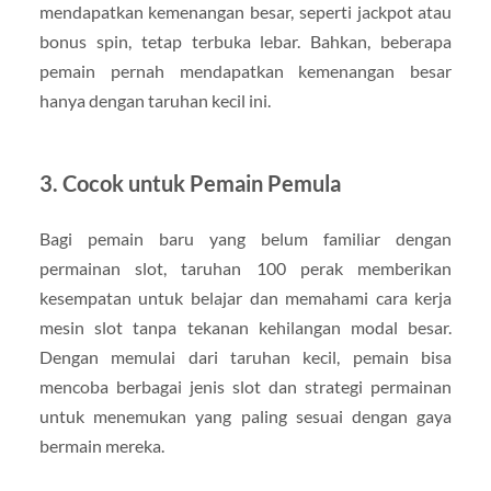
mendapatkan kemenangan besar, seperti jackpot atau
bonus spin, tetap terbuka lebar. Bahkan, beberapa
pemain pernah mendapatkan kemenangan besar
hanya dengan taruhan kecil ini.
3. Cocok untuk Pemain Pemula
Bagi pemain baru yang belum familiar dengan
permainan slot, taruhan 100 perak memberikan
kesempatan untuk belajar dan memahami cara kerja
mesin slot tanpa tekanan kehilangan modal besar.
Dengan memulai dari taruhan kecil, pemain bisa
mencoba berbagai jenis slot dan strategi permainan
untuk menemukan yang paling sesuai dengan gaya
bermain mereka.