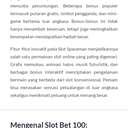
mencoba peruntungan. Beberapa bonus populer
termasuk putaran gratis, simbol pengganda, dan mini-
game bertema luar angkasa. Bonus-bonus ini tidak
hanya menambah keseruan, tetapi juga meningkatkan
kesempatan mendapatkan hadiah besar.
Fitur-fitur inovatif pada Slot Spaceman menjadikannya
salah satu permainan slot online yang paling digemari.
Grafis memukau, animasi halus, musik futuristik, dan
berbagai bonus interaktif menciptakan pengalaman
bermain yang berbeda dari slot konvensional. Pemain
bisa merasakan sensasi petualangan di luar angkasa
sekaligus menikmati peluang untuk menang besar.
Mengenal Slot Bet 100: