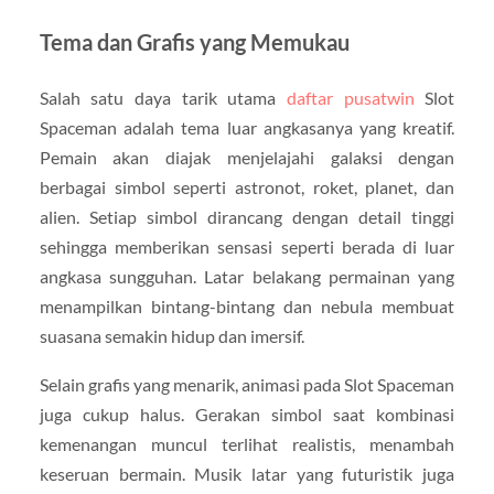
Tema dan Grafis yang Memukau
Salah satu daya tarik utama
daftar pusatwin
Slot
Spaceman adalah tema luar angkasanya yang kreatif.
Pemain akan diajak menjelajahi galaksi dengan
berbagai simbol seperti astronot, roket, planet, dan
alien. Setiap simbol dirancang dengan detail tinggi
sehingga memberikan sensasi seperti berada di luar
angkasa sungguhan. Latar belakang permainan yang
menampilkan bintang-bintang dan nebula membuat
suasana semakin hidup dan imersif.
Selain grafis yang menarik, animasi pada Slot Spaceman
juga cukup halus. Gerakan simbol saat kombinasi
kemenangan muncul terlihat realistis, menambah
keseruan bermain. Musik latar yang futuristik juga