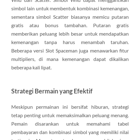
simbol lain untuk membentuk kombinasi kemenangan,
sementara simbol Scatter biasanya memicu putaran
gratis atau bonus tambahan. Putaran gratis
memberikan peluang lebih besar untuk mendapatkan
kemenangan tanpa harus menambah taruhan.
Beberapa versi Slot Spaceman juga menawarkan fitur
multipliers, di mana kemenangan dapat dikalikan
beberapa kali lipat.
Strategi Bermain yang Efektif
Meskipun permainan ini bersifat hiburan, strategi
tetap penting untuk memaksimalkan peluang menang.
Pemain disarankan untuk memahami tabel
pembayaran dan kombinasi simbol yang memiliki nilai