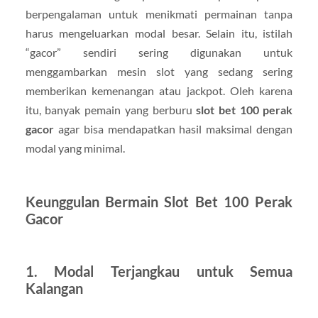
berpengalaman untuk menikmati permainan tanpa
harus mengeluarkan modal besar. Selain itu, istilah
“gacor” sendiri sering digunakan untuk
menggambarkan mesin slot yang sedang sering
memberikan kemenangan atau jackpot. Oleh karena
itu, banyak pemain yang berburu
slot bet 100 perak
gacor
agar bisa mendapatkan hasil maksimal dengan
modal yang minimal.
Keunggulan Bermain Slot Bet 100 Perak
Gacor
1. Modal Terjangkau untuk Semua
Kalangan