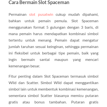
Cara Bermain Slot Spaceman
Permainan
slot pusatwin
cukup mudah dipahami,
bahkan untuk pemain pemula. Slot Spaceman
menggunakan format 5 gulungan dengan 3 baris, di
mana pemain harus mendapatkan kombinasi simbol
tertentu untuk menang. Pemain dapat mengatur
jumlah taruhan sesuai keinginan, sehingga permainan
ini fleksibel untuk berbagai tipe pemain, baik yang
ingin bermain santai maupun yang mencari
kemenangan besar.
Fitur penting dalam Slot Spaceman termasuk simbol
Wild dan Scatter. Simbol Wild dapat menggantikan
simbol lain untuk membentuk kombinasi kemenangan,
sementara simbol Scatter biasanya memicu putaran
gratis atau bonus tambahan. Putaran gratis