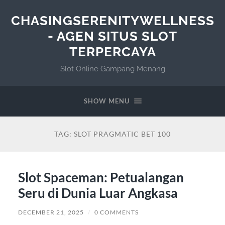
CHASINGSERENITYWELLNESS
- AGEN SITUS SLOT
TERPERCAYA
Slot Online Gampang Menang
SHOW MENU
TAG:
SLOT PRAGMATIC BET 100
Slot Spaceman: Petualangan
Seru di Dunia Luar Angkasa
DECEMBER 21, 2025
/
0 COMMENTS