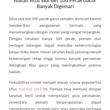
Alasan Situs Slot Bet 100 Perak Gacor
Banyak Digemari
Situs slot bet 100 perak gacor semakin diminati karena
memberikan pengalaman bermain yang
menyenangkan dengan modal yang sangat terjangkau.
Dengan taruhan hanya 100 perak, pemain dari
berbagai kalangan dapat mencoba keberuntungan
tanpa risiko besar. Meski taruhan kecil, peluang meraih
kemenangan tetap tinggi karena banyak permainan
dilengkapi fitur gacor yang meningkatkan potensi
hadiah.
Fleksibilitas modal menjadi alasan utama popularitas
situs
slot bet kecil
ini. Pemula bisa memulai dengan
taruhan kecil untuk mempelajari pola permainan,
sementara pemain berpengalaman dapat
mengeksplorasi strategi baru atau mencoba berbagai