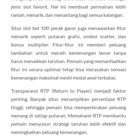
jenis slot favorit. Hal ini membuat permainan lebih
ramah, menarik, dan menantang bagi semua kalangan.
Situs slot bet 100 perak gacor juga menawarkan fitur
menarik seperti putaran gratis, simbol scatter, dan
bonus multiplier. Fitur-fitur ini memberi peluang
tambahan untuk meraih kemenangan besar tanpa
harus menaikkan taruhan. Pemain yang memanfaatkan
fitur ini secara optimal tetap bisa merasakan sensasi
kemenangan maksimal meski modal awal terbatas.
Transparansi RTP (Return to Player) menjadi faktor
penting. Banyak situs menampilkan persentase RTP
tinggi, sehingga pemain bisa memperkirakan peluang
menang di setiap putaran. Memahami RTP membantu
pemain menyusun strategi taruhan lebih efektif dan
meningkatkan peluang kemenangan.