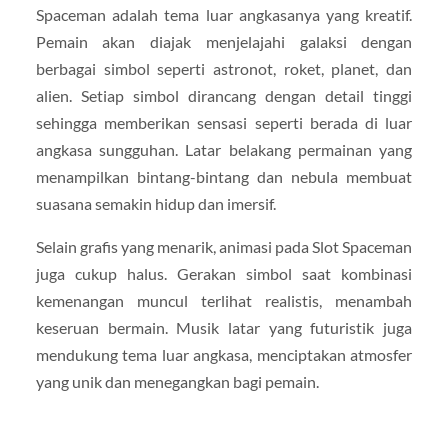
Spaceman adalah tema luar angkasanya yang kreatif.
Pemain akan diajak menjelajahi galaksi dengan
berbagai simbol seperti astronot, roket, planet, dan
alien. Setiap simbol dirancang dengan detail tinggi
sehingga memberikan sensasi seperti berada di luar
angkasa sungguhan. Latar belakang permainan yang
menampilkan bintang-bintang dan nebula membuat
suasana semakin hidup dan imersif.
Selain grafis yang menarik, animasi pada Slot Spaceman
juga cukup halus. Gerakan simbol saat kombinasi
kemenangan muncul terlihat realistis, menambah
keseruan bermain. Musik latar yang futuristik juga
mendukung tema luar angkasa, menciptakan atmosfer
yang unik dan menegangkan bagi pemain.