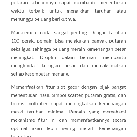
putaran sebelumnya dapat membantu menentukan
waktu terbaik untuk menaikkan taruhan atau
menunggu peluang berikutnya.
Manajemen modal sangat penting. Dengan taruhan
100 perak, pemain bisa melakukan banyak putaran
sekaligus, sehingga peluang meraih kemenangan besar
meningkat. Disiplin dalam bermain membantu
menghindari kerugian besar dan memaksimalkan
setiap kesempatan menang.
Memanfaatkan fitur slot gacor dengan bijak sangat
menentukan hasil. Simbol scatter, putaran gratis, dan
bonus multiplier dapat meningkatkan kemenangan
meski taruhan minimal. Pemain yang memahami
mekanisme fitur ini dan memanfaatkannya secara
optimal akan lebih sering meraih kemenangan
beruntun.