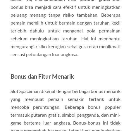
bonus bisa menjadi cara efektif untuk meningkatkan
peluang menang tanpa risiko tambahan. Beberapa
pemain memilih untuk bermain dengan taruhan kecil
terlebih dahulu untuk mengenal pola permainan
sebelum meningkatkan taruhan. Hal ini membantu
mengurangi risiko kerugian sekaligus tetap menikmati
sensasi petualangan luar angkasa.
Bonus dan Fitur Menarik
Slot Spaceman dikenal dengan berbagai bonus menarik
yang membuat pemain semakin tertarik untuk
mencoba peruntungan. Beberapa bonus populer
termasuk putaran gratis, simbol pengganda, dan mini-
game bertema luar angkasa. Bonus-bonus ini tidak
hanya menambah keseruan, tetapi juga meningkatkan