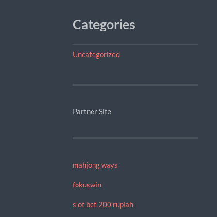
Categories
Uncategorized
Partner Site
mahjong ways
fokuswin
slot bet 200 rupiah