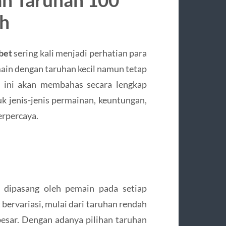
h
 bet
sering kali menjadi perhatian para
ain dengan taruhan kecil namun tetap
l ini akan membahas secara lengkap
uk jenis-jenis permainan, keuntungan,
erpercaya.
dipasang oleh pemain pada setiap
 bervariasi, mulai dari taruhan rendah
besar. Dengan adanya pilihan taruhan