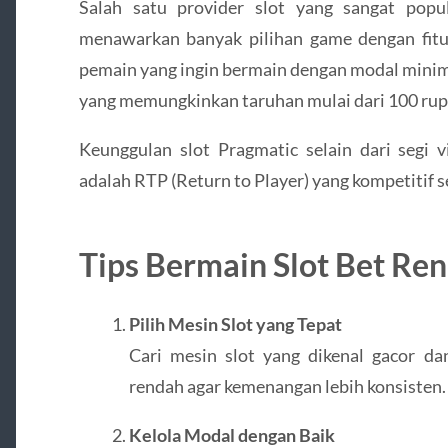
Salah satu provider slot yang sangat popu
menawarkan banyak pilihan game dengan fitur
pemain yang ingin bermain dengan modal minim,
yang memungkinkan taruhan mulai dari 100 rup
Keunggulan slot Pragmatic selain dari segi v
adalah RTP (Return to Player) yang kompetitif s
Tips Bermain Slot Bet Re
Pilih Mesin Slot yang Tepat
Cari mesin slot yang dikenal gacor dan
rendah agar kemenangan lebih konsisten.
Kelola Modal dengan Baik