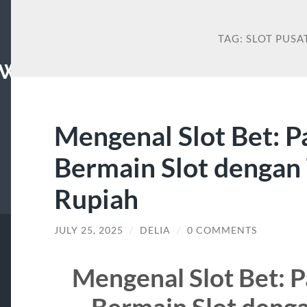
TAG:
SLOT PUS
YWELLNESS
Mengenal Slot Bet: 
Bermain Slot dengan
Rupiah
JULY 25, 2025
/
DELIA
/
0 COMMENTS
Mengenal Slot Bet: 
Bermain Slot deng