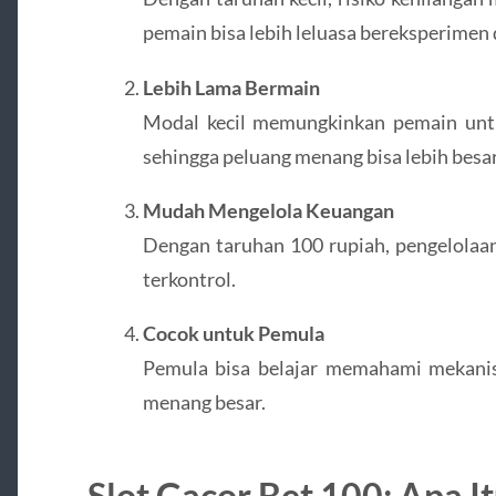
pemain bisa lebih leluasa bereksperimen 
Lebih Lama Bermain
Modal kecil memungkinkan pemain untu
sehingga peluang menang bisa lebih besa
Mudah Mengelola Keuangan
Dengan taruhan 100 rupiah, pengelolaa
terkontrol.
Cocok untuk Pemula
Pemula bisa belajar memahami mekani
menang besar.
Slot Gacor Bet 100: Apa I