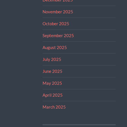
November 2025
October 2025
September 2025
August 2025
July 2025
June 2025
May 2025
April 2025
March 2025