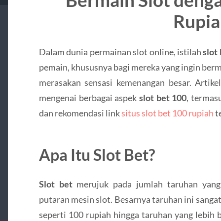
Rupia
Dalam dunia permainan slot online, istilah
slot
pemain, khususnya bagi mereka yang ingin berm
merasakan sensasi kemenangan besar. Artike
mengenai berbagai aspek
slot bet 100
, termas
dan rekomendasi link
situs slot bet 100 rupiah
t
Apa Itu Slot Bet?
Slot bet
merujuk pada jumlah taruhan yang 
putaran mesin slot. Besarnya taruhan ini sangat
seperti 100 rupiah hingga taruhan yang lebih 