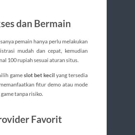
kses dan Bermain
iasanya pemain hanya perlu melakukan
egistrasi mudah dan cepat, kemudian
al 100 rupiah sesuai aturan situs.
milih game
slot bet kecil
yang tersedia
 memanfaatkan fitur demo atau mode
game tanpa risiko.
rovider Favorit