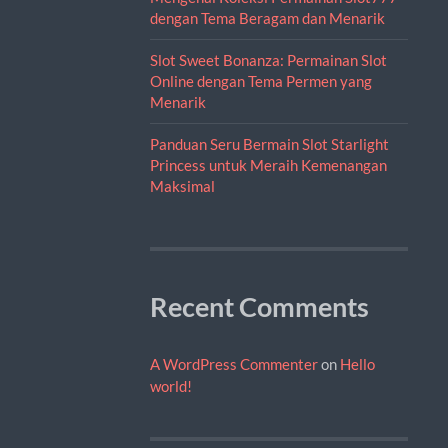
dengan Tema Beragam dan Menarik
Slot Sweet Bonanza: Permainan Slot
Online dengan Tema Permen yang
Menarik
Panduan Seru Bermain Slot Starlight
Princess untuk Meraih Kemenangan
Maksimal
Recent Comments
A WordPress Commenter
on
Hello
world!