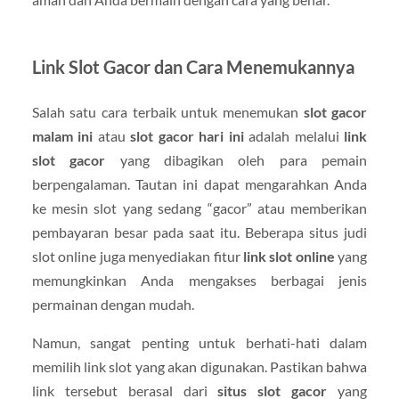
Link Slot Gacor dan Cara Menemukannya
Salah satu cara terbaik untuk menemukan
slot gacor
malam ini
atau
slot gacor hari ini
adalah melalui
link
slot gacor
yang dibagikan oleh para pemain
berpengalaman. Tautan ini dapat mengarahkan Anda
ke mesin slot yang sedang “gacor” atau memberikan
pembayaran besar pada saat itu. Beberapa situs judi
slot online juga menyediakan fitur
link slot online
yang
memungkinkan Anda mengakses berbagai jenis
permainan dengan mudah.
Namun, sangat penting untuk berhati-hati dalam
memilih link slot yang akan digunakan. Pastikan bahwa
link tersebut berasal dari
situs slot gacor
yang