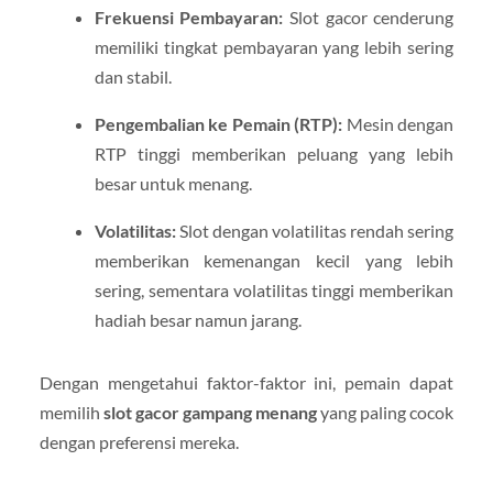
Frekuensi Pembayaran:
Slot gacor cenderung
memiliki tingkat pembayaran yang lebih sering
dan stabil.
Pengembalian ke Pemain (RTP):
Mesin dengan
RTP tinggi memberikan peluang yang lebih
besar untuk menang.
Volatilitas:
Slot dengan volatilitas rendah sering
memberikan kemenangan kecil yang lebih
sering, sementara volatilitas tinggi memberikan
hadiah besar namun jarang.
Dengan mengetahui faktor-faktor ini, pemain dapat
memilih
slot gacor gampang menang
yang paling cocok
dengan preferensi mereka.