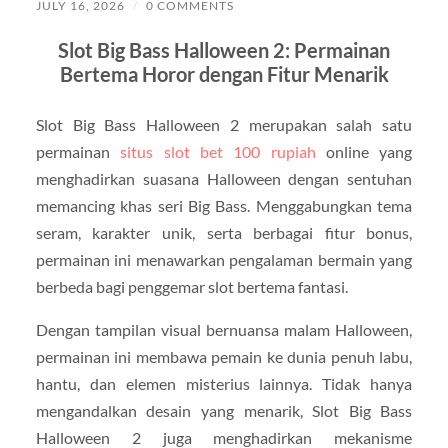
JULY 16, 2026
/
0 COMMENTS
Slot Big Bass Halloween 2: Permainan
Bertema Horor dengan Fitur Menarik
Slot Big Bass Halloween 2 merupakan salah satu
permainan
situs slot bet 100 rupiah
online yang
menghadirkan suasana Halloween dengan sentuhan
memancing khas seri Big Bass. Menggabungkan tema
seram, karakter unik, serta berbagai fitur bonus,
permainan ini menawarkan pengalaman bermain yang
berbeda bagi penggemar slot bertema fantasi.
Dengan tampilan visual bernuansa malam Halloween,
permainan ini membawa pemain ke dunia penuh labu,
hantu, dan elemen misterius lainnya. Tidak hanya
mengandalkan desain yang menarik, Slot Big Bass
Halloween 2 juga menghadirkan mekanisme