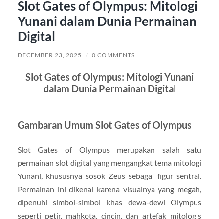
Slot Gates of Olympus: Mitologi
Yunani dalam Dunia Permainan
Digital
DECEMBER 23, 2025
/
0 COMMENTS
Slot Gates of Olympus: Mitologi Yunani
dalam Dunia Permainan Digital
Gambaran Umum Slot Gates of Olympus
Slot Gates of Olympus merupakan salah satu
permainan slot digital yang mengangkat tema mitologi
Yunani, khususnya sosok Zeus sebagai figur sentral.
Permainan ini dikenal karena visualnya yang megah,
dipenuhi simbol-simbol khas dewa-dewi Olympus
seperti petir, mahkota, cincin, dan artefak mitologis