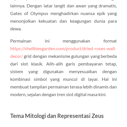
lainnya. Dengan latar langit dan awan yang dramatis,
Gates of Olympus menghadirkan nuansa epik yang
menonjolkan kekuatan dan keagungan dunia para
dewa.
Permainan ini menggunakan format
https://shellbiesgarden.com/product/dried-roses-wall-
decor/
grid dengan mekanisme gulungan yang berbeda
dari slot klasik. Alih-alih garis pembayaran tetap,
sistem yang digunakan menyesuaikan dengan
kombinasi simbol yang muncul di layar. Hal ini
membuat tampilan permainan terasa lebih dinamis dan
modern, sejalan dengan tren slot digital masa kini.
Tema Mitologi dan Representasi Zeus