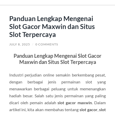
Panduan Lengkap Mengenai
Slot Gacor Maxwin dan Situs
Slot Terpercaya
JULY 8, 2025
/
0 COMMENTS
Panduan Lengkap Mengenai Slot Gacor
Maxwin dan Situs Slot Terpercaya
Industri perjudian online semakin berkembang pesat,
dengan berbagai jenis permainan slot yang
menawarkan berbagai peluang untuk memenangkan
hadiah besar. Salah satu jenis permainan yang paling
dicari oleh pemain adalah
slot gacor maxwin
. Dalam
artikel ini, kita akan membahas tentang
slot gacor
,
slot