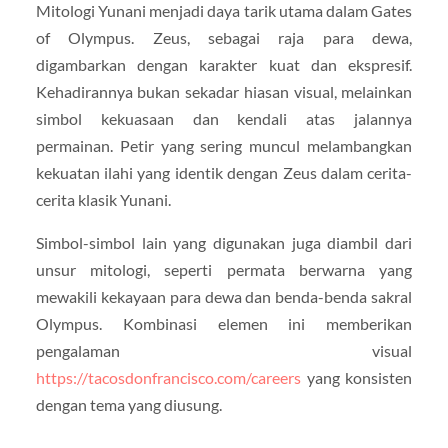
Mitologi Yunani menjadi daya tarik utama dalam Gates
of Olympus. Zeus, sebagai raja para dewa,
digambarkan dengan karakter kuat dan ekspresif.
Kehadirannya bukan sekadar hiasan visual, melainkan
simbol kekuasaan dan kendali atas jalannya
permainan. Petir yang sering muncul melambangkan
kekuatan ilahi yang identik dengan Zeus dalam cerita-
cerita klasik Yunani.
Simbol-simbol lain yang digunakan juga diambil dari
unsur mitologi, seperti permata berwarna yang
mewakili kekayaan para dewa dan benda-benda sakral
Olympus. Kombinasi elemen ini memberikan
pengalaman visual
https://tacosdonfrancisco.com/careers
yang konsisten
dengan tema yang diusung.