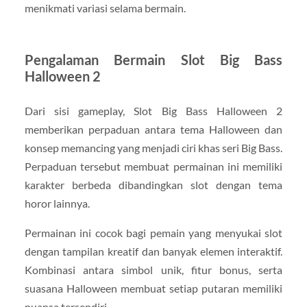
menikmati variasi selama bermain.
Pengalaman Bermain Slot Big Bass
Halloween 2
Dari sisi gameplay, Slot Big Bass Halloween 2
memberikan perpaduan antara tema Halloween dan
konsep memancing yang menjadi ciri khas seri Big Bass.
Perpaduan tersebut membuat permainan ini memiliki
karakter berbeda dibandingkan slot dengan tema
horor lainnya.
Permainan ini cocok bagi pemain yang menyukai slot
dengan tampilan kreatif dan banyak elemen interaktif.
Kombinasi antara simbol unik, fitur bonus, serta
suasana Halloween membuat setiap putaran memiliki
nuansa tersendiri.