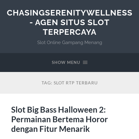
CHASINGSERENITYWELLNESS
- AGEN SITUS SLOT
TERPERCAYA
Slot Online Gampang Menang
SHOW MENU
TAG:
SLOT RTP TERBARU
Slot Big Bass Halloween 2:
Permainan Bertema Horor
dengan Fitur Menarik