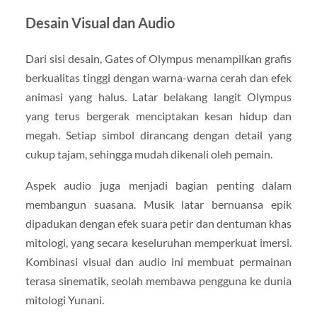
Desain Visual dan Audio
Dari sisi desain, Gates of Olympus menampilkan grafis
berkualitas tinggi dengan warna-warna cerah dan efek
animasi yang halus. Latar belakang langit Olympus
yang terus bergerak menciptakan kesan hidup dan
megah. Setiap simbol dirancang dengan detail yang
cukup tajam, sehingga mudah dikenali oleh pemain.
Aspek audio juga menjadi bagian penting dalam
membangun suasana. Musik latar bernuansa epik
dipadukan dengan efek suara petir dan dentuman khas
mitologi, yang secara keseluruhan memperkuat imersi.
Kombinasi visual dan audio ini membuat permainan
terasa sinematik, seolah membawa pengguna ke dunia
mitologi Yunani.