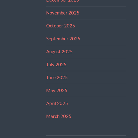
November 2025
October 2025
September 2025
August 2025
July 2025
June 2025
May 2025
April 2025
March 2025