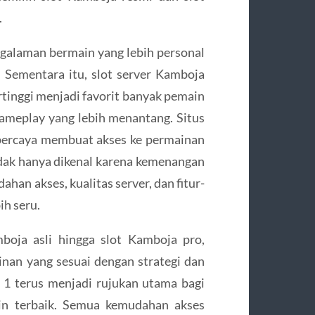
.
ngalaman bermain yang lebih personal
 Sementara itu, slot server Kamboja
rtinggi menjadi favorit banyak pemain
ameplay yang lebih menantang. Situs
ercaya membuat akses ke permainan
idak hanya dikenal karena kemenangan
han akses, kualitas server, dan fitur-
ih seru.
boja asli hingga slot Kamboja pro,
nan yang sesuai dengan strategi dan
 1 terus menjadi rujukan utama bagi
in terbaik. Semua kemudahan akses