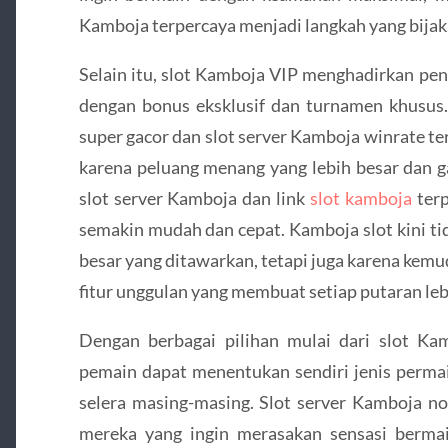
Kamboja terpercaya menjadi langkah yang bijak
Selain itu, slot Kamboja VIP menghadirkan pe
dengan bonus eksklusif dan turnamen khusus.
super gacor dan slot server Kamboja winrate te
karena peluang menang yang lebih besar dan g
slot server Kamboja dan link
slot kamboja
terp
semakin mudah dan cepat. Kamboja slot kini t
besar yang ditawarkan, tetapi juga karena kemuda
fitur unggulan yang membuat setiap putaran leb
Dengan berbagai pilihan mulai dari slot Kam
pemain dapat menentukan sendiri jenis permai
selera masing-masing. Slot server Kamboja no
mereka yang ingin merasakan sensasi berma