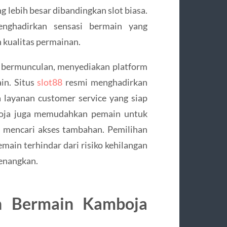
 lebih besar dibandingkan slot biasa.
nghadirkan sensasi bermain yang
kualitas permainan.
k bermunculan, menyediakan platform
in. Situs
slot88
resmi menghadirkan
a layanan customer service yang siap
boja juga memudahkan pemain untuk
 mencari akses tambahan. Pemilihan
main terhindar dari risiko kehilangan
enangkan.
an Bermain Kamboja