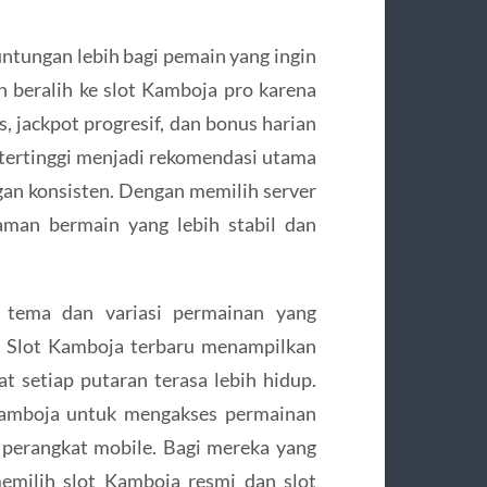
ntungan lebih bagi pemain yang ingin
beralih ke slot Kamboja pro karena
s, jackpot progresif, dan bonus harian
e tertinggi menjadi rekomendasi utama
gan konsisten. Dengan memilih server
aman bermain yang lebih stabil dan
 tema dan variasi permainan yang
. Slot Kamboja terbaru menampilkan
 setiap putaran terasa lebih hidup.
Kamboja untuk mengakses permainan
 perangkat mobile. Bagi mereka yang
emilih slot Kamboja resmi dan slot