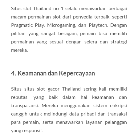
Situs slot Thailand no 1 selalu menawarkan berbagai
macam permainan slot dari penyedia terbaik, seperti
Pragmatic Play, Microgaming, dan Playtech. Dengan
pilihan yang sangat beragam, pemain bisa memilih
permainan yang sesuai dengan selera dan strategi
mereka.
4. Keamanan dan Kepercayaan
Situs situs slot gacor Thailand sering kali memiliki
reputasi yang baik dalam hal keamanan dan
transparansi. Mereka menggunakan sistem enkripsi
canggih untuk melindungi data pribadi dan transaksi
para pemain, serta menawarkan layanan pelanggan
yang responsif.