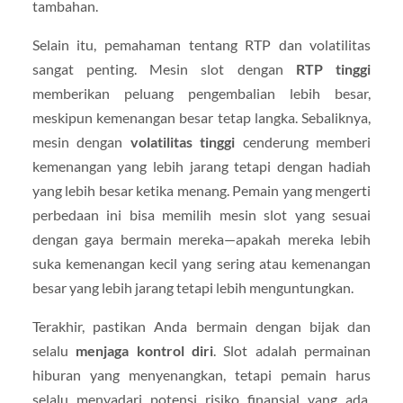
tambahan.
Selain itu, pemahaman tentang RTP dan volatilitas
sangat penting. Mesin slot dengan
RTP tinggi
memberikan peluang pengembalian lebih besar,
meskipun kemenangan besar tetap langka. Sebaliknya,
mesin dengan
volatilitas tinggi
cenderung memberi
kemenangan yang lebih jarang tetapi dengan hadiah
yang lebih besar ketika menang. Pemain yang mengerti
perbedaan ini bisa memilih mesin slot yang sesuai
dengan gaya bermain mereka—apakah mereka lebih
suka kemenangan kecil yang sering atau kemenangan
besar yang lebih jarang tetapi lebih menguntungkan.
Terakhir, pastikan Anda bermain dengan bijak dan
selalu
menjaga kontrol diri
. Slot adalah permainan
hiburan yang menyenangkan, tetapi pemain harus
selalu menyadari potensi risiko finansial yang ada.