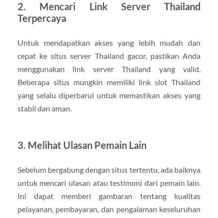
2. Mencari Link Server Thailand
Terpercaya
Untuk mendapatkan akses yang lebih mudah dan
cepat ke situs server Thailand gacor, pastikan Anda
menggunakan link server Thailand yang valid.
Beberapa situs mungkin memiliki link slot Thailand
yang selalu diperbarui untuk memastikan akses yang
stabil dan aman.
3. Melihat Ulasan Pemain Lain
Sebelum bergabung dengan situs tertentu, ada baiknya
untuk mencari ulasan atau testimoni dari pemain lain.
Ini dapat memberi gambaran tentang kualitas
pelayanan, pembayaran, dan pengalaman keseluruhan