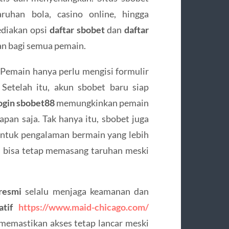
ruhan bola, casino online, hingga
ediakan opsi
daftar sbobet
dan
daftar
n bagi semua pemain.
Pemain hanya perlu mengisi formulir
 Setelah itu, akun sbobet baru siap
ogin sbobet88
memungkinkan pemain
an saja. Tak hanya itu, sbobet juga
ntuk pengalaman bermain yang lebih
in bisa tetap memasang taruhan meski
resmi
selalu menjaga keamanan dan
natif
https://www.maid-chicago.com/
memastikan akses tetap lancar meski