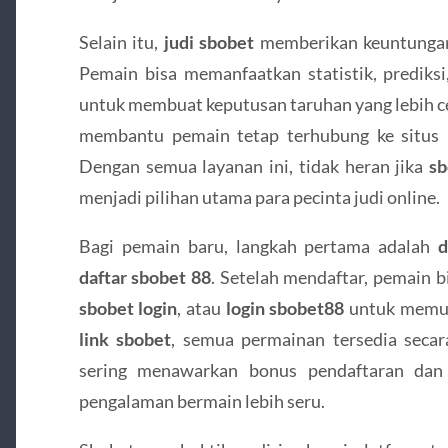
Selain itu,
judi sbobet
memberikan keuntungan 
Pemain bisa memanfaatkan statistik, prediksi
untuk membuat keputusan taruhan yang lebih ce
membantu pemain tetap terhubung ke situs 
Dengan semua layanan ini, tidak heran jika
sb
menjadi pilihan utama para pecinta judi online.
Bagi pemain baru, langkah pertama adalah
d
daftar sbobet 88
. Setelah mendaftar, pemain 
sbobet login
, atau
login sbobet88
untuk memul
link sbobet
, semua permainan tersedia secar
sering menawarkan bonus pendaftaran da
pengalaman bermain lebih seru.