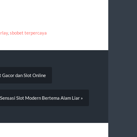
rlay
,
sbobet terpercaya
t Gacor dan Slot Online
Sensasi Slot Modern Bertema Alam Liar »