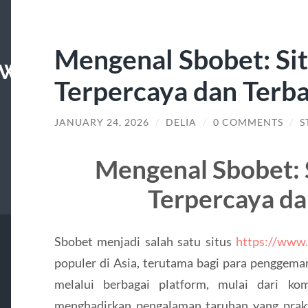
Mengenal Sbobet: Sit
YWELLNESS
Terpercaya dan Terb
JANUARY 24, 2026
/
DELIA
/
0 COMMENTS
/
S
Mengenal Sbobet: S
Terpercaya da
Sbobet menjadi salah satu situs
https://www.
populer di Asia, terutama bagi para penggema
melalui berbagai platform, mulai dari ko
menghadirkan pengalaman taruhan yang prak