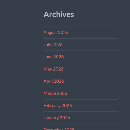
Archives
August 2026
July 2026
June 2026
May 2026
April 2026
March 2026
February 2026
January 2026
December 2025