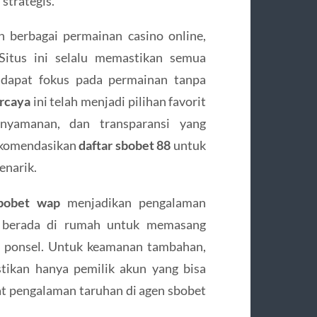
strategis.
n berbagai permainan casino online,
 Situs ini selalu memastikan semua
 dapat fokus pada permainan tanpa
ercaya
ini telah menjadi pilihan favorit
nyamanan, dan transparansi yang
rekomendasikan
daftar sbobet 88
untuk
enarik.
bobet wap
menjadikan pengalaman
lu berada di rumah untuk memasang
di ponsel. Untuk keamanan tambahan,
ikan hanya pemilik akun yang bisa
at pengalaman taruhan di agen sbobet