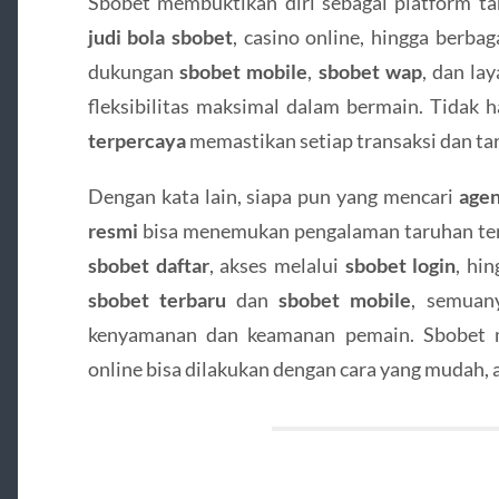
Sbobet membuktikan diri sebagai platform ta
judi bola sbobet
, casino online, hingga berba
dukungan
sbobet mobile
,
sbobet wap
, dan la
fleksibilitas maksimal dalam bermain. Tidak h
terpercaya
memastikan setiap transaksi dan tar
Dengan kata lain, siapa pun yang mencari
agen
resmi
bisa menemukan pengalaman taruhan terb
sbobet daftar
, akses melalui
sbobet login
, hi
sbobet terbaru
dan
sbobet mobile
, semuan
kenyamanan dan keamanan pemain. Sbobet m
online bisa dilakukan dengan cara yang mudah