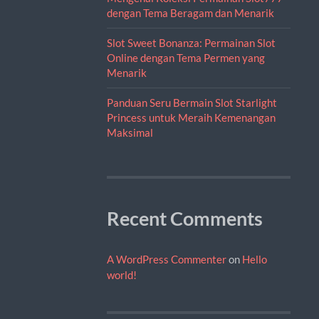
dengan Tema Beragam dan Menarik
Slot Sweet Bonanza: Permainan Slot
Online dengan Tema Permen yang
Menarik
Panduan Seru Bermain Slot Starlight
Princess untuk Meraih Kemenangan
Maksimal
Recent Comments
A WordPress Commenter
on
Hello
world!