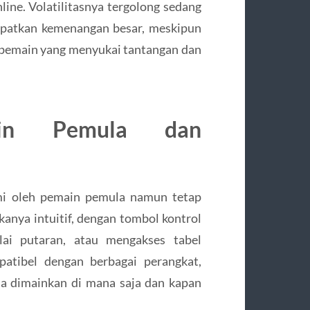
nline. Volatilitasnya tergolong sedang
dapatkan kemenangan besar, meskipun
gi pemain yang menyukai tantangan dan
in Pemula dan
mi oleh pemain pemula namun tetap
nya intuitif, dengan tombol kontrol
ai putaran, atau mengakses tabel
atibel dengan berbagai perangkat,
sa dimainkan di mana saja dan kapan