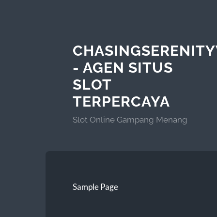
CHASINGSERENIT
- AGEN SITUS
SLOT
TERPERCAYA
Slot Online Gampang Menang
Sample Page