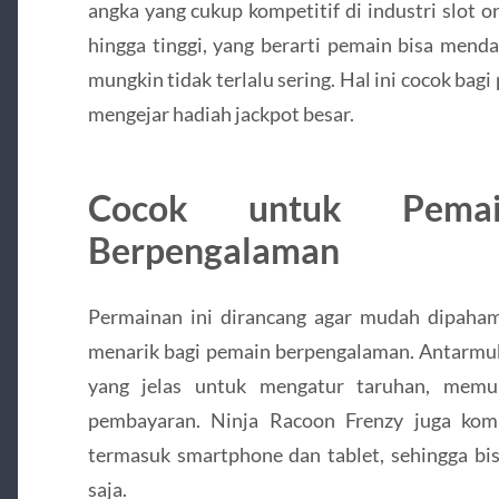
angka yang cukup kompetitif di industri slot o
hingga tinggi, yang berarti pemain bisa men
mungkin tidak terlalu sering. Hal ini cocok ba
mengejar hadiah jackpot besar.
Cocok untuk Pema
Berpengalaman
Permainan ini dirancang agar mudah dipaha
menarik bagi pemain berpengalaman. Antarmuka
yang jelas untuk mengatur taruhan, memul
pembayaran. Ninja Racoon Frenzy juga komp
termasuk smartphone dan tablet, sehingga bi
saja.