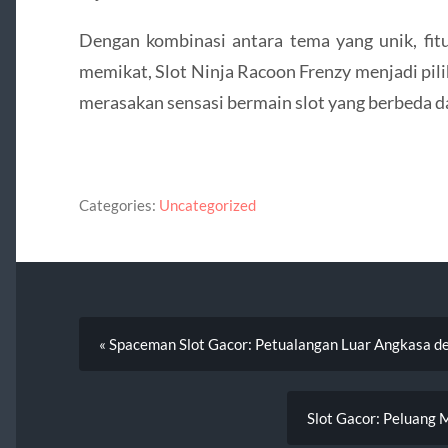
Dengan kombinasi antara tema yang unik, fitu
memikat, Slot Ninja Racoon Frenzy menjadi pili
merasakan sensasi bermain slot yang berbeda da
Categories:
Uncategorized
« Spaceman Slot Gacor: Petualangan Luar Angkasa
Slot Gacor: Peluang M