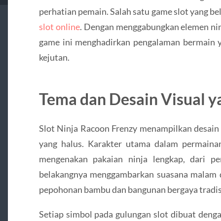
perhatian pemain. Salah satu game slot yang be
slot online
. Dengan menggabungkan elemen ninj
game ini menghadirkan pengalaman bermain 
kejutan.
Tema dan Desain Visual 
Slot Ninja Racoon Frenzy menampilkan desain 
yang halus. Karakter utama dalam permainan
mengenakan pakaian ninja lengkap, dari pe
belakangnya menggambarkan suasana malam d
pepohonan bambu dan bangunan bergaya tradis
Setiap simbol pada gulungan slot dibuat dengan