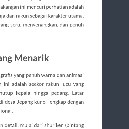
lakangan ini mencuri perhatian adalah
a dan rakun sebagai karakter utama,
yang seru, menyenangkan, dan penuh
yang Menarik
grafis yang penuh warna dan animasi
 ini adalah seekor rakun lucu yang
nutup kepala hingga pedang. Latar
i desa Jepang kuno, lengkap dengan
ional.
 detail, mulai dari shuriken (bintang