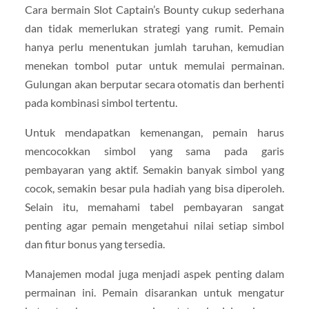
Cara bermain Slot Captain’s Bounty cukup sederhana
dan tidak memerlukan strategi yang rumit. Pemain
hanya perlu menentukan jumlah taruhan, kemudian
menekan tombol putar untuk memulai permainan.
Gulungan akan berputar secara otomatis dan berhenti
pada kombinasi simbol tertentu.
Untuk mendapatkan kemenangan, pemain harus
mencocokkan simbol yang sama pada garis
pembayaran yang aktif. Semakin banyak simbol yang
cocok, semakin besar pula hadiah yang bisa diperoleh.
Selain itu, memahami tabel pembayaran sangat
penting agar pemain mengetahui nilai setiap simbol
dan fitur bonus yang tersedia.
Manajemen modal juga menjadi aspek penting dalam
permainan ini. Pemain disarankan untuk mengatur