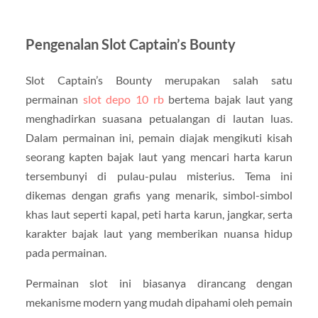
Pengenalan Slot Captain’s Bounty
Slot Captain’s Bounty merupakan salah satu
permainan
slot depo 10 rb
bertema bajak laut yang
menghadirkan suasana petualangan di lautan luas.
Dalam permainan ini, pemain diajak mengikuti kisah
seorang kapten bajak laut yang mencari harta karun
tersembunyi di pulau-pulau misterius. Tema ini
dikemas dengan grafis yang menarik, simbol-simbol
khas laut seperti kapal, peti harta karun, jangkar, serta
karakter bajak laut yang memberikan nuansa hidup
pada permainan.
Permainan slot ini biasanya dirancang dengan
mekanisme modern yang mudah dipahami oleh pemain