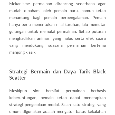
Mekanisme permainan dirancang sederhana agar
mudah dipahami oleh pemain baru, namun tetap
menantang bagi pemain berpengalaman. Pemain
hanya perlu menentukan nilai taruhan, lalu memutar
gulungan untuk memulai permainan. Setiap putaran
menghadirkan animasi yang halus serta efek suara
yang mendukung suasana permainan bertema
mahjong klasik.
Strategi Bermain dan Daya Tarik Black
Scatter
Meskipun slot bersifat permainan berbasis
keberuntungan, pemain tetap dapat menerapkan
strategi pengelolaan modal. Salah satu strategi yang
umum digunakan adalah mengatur batas kekalahan