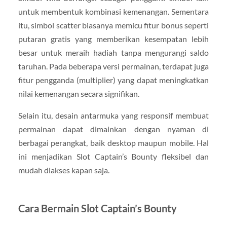
untuk membentuk kombinasi kemenangan. Sementara
itu, simbol scatter biasanya memicu fitur bonus seperti
putaran gratis yang memberikan kesempatan lebih
besar untuk meraih hadiah tanpa mengurangi saldo
taruhan. Pada beberapa versi permainan, terdapat juga
fitur pengganda (multiplier) yang dapat meningkatkan
nilai kemenangan secara signifikan.
Selain itu, desain antarmuka yang responsif membuat
permainan dapat dimainkan dengan nyaman di
berbagai perangkat, baik desktop maupun mobile. Hal
ini menjadikan Slot Captain’s Bounty fleksibel dan
mudah diakses kapan saja.
Cara Bermain Slot Captain’s Bounty