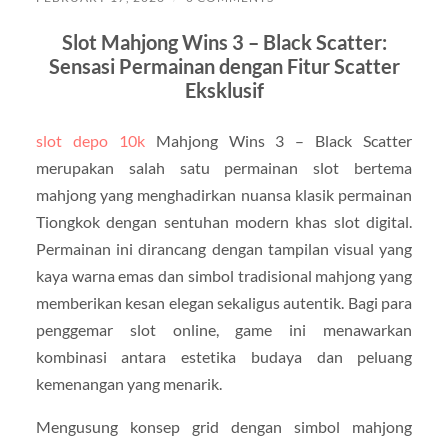
Slot Mahjong Wins 3 – Black Scatter
:
Sensasi Permainan dengan Fitur Scatter
Eksklusif
slot depo 10k
Mahjong Wins 3 – Black Scatter
merupakan salah satu permainan slot bertema
mahjong yang menghadirkan nuansa klasik permainan
Tiongkok dengan sentuhan modern khas slot digital.
Permainan ini dirancang dengan tampilan visual yang
kaya warna emas dan simbol tradisional mahjong yang
memberikan kesan elegan sekaligus autentik. Bagi para
penggemar slot online, game ini menawarkan
kombinasi antara estetika budaya dan peluang
kemenangan yang menarik.
Mengusung konsep grid dengan simbol mahjong