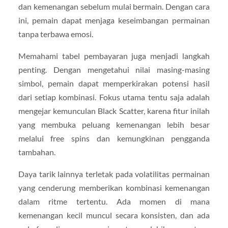
dan kemenangan sebelum mulai bermain. Dengan cara
ini, pemain dapat menjaga keseimbangan permainan
tanpa terbawa emosi.
Memahami tabel pembayaran juga menjadi langkah
penting. Dengan mengetahui nilai masing-masing
simbol, pemain dapat memperkirakan potensi hasil
dari setiap kombinasi. Fokus utama tentu saja adalah
mengejar kemunculan Black Scatter, karena fitur inilah
yang membuka peluang kemenangan lebih besar
melalui free spins dan kemungkinan pengganda
tambahan.
Daya tarik lainnya terletak pada volatilitas permainan
yang cenderung memberikan kombinasi kemenangan
dalam ritme tertentu. Ada momen di mana
kemenangan kecil muncul secara konsisten, dan ada