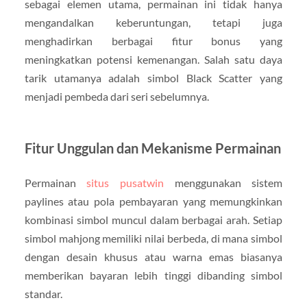
sebagai elemen utama, permainan ini tidak hanya
mengandalkan keberuntungan, tetapi juga
menghadirkan berbagai fitur bonus yang
meningkatkan potensi kemenangan. Salah satu daya
tarik utamanya adalah simbol Black Scatter yang
menjadi pembeda dari seri sebelumnya.
Fitur Unggulan dan Mekanisme Permainan
Permainan
situs pusatwin
menggunakan sistem
paylines atau pola pembayaran yang memungkinkan
kombinasi simbol muncul dalam berbagai arah. Setiap
simbol mahjong memiliki nilai berbeda, di mana simbol
dengan desain khusus atau warna emas biasanya
memberikan bayaran lebih tinggi dibanding simbol
standar.