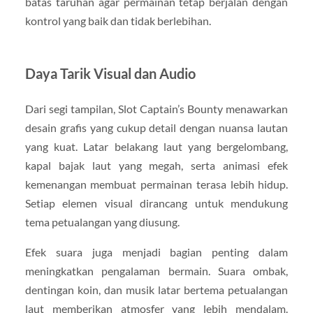
batas taruhan agar permainan tetap berjalan dengan
kontrol yang baik dan tidak berlebihan.
Daya Tarik Visual dan Audio
Dari segi tampilan, Slot Captain’s Bounty menawarkan
desain grafis yang cukup detail dengan nuansa lautan
yang kuat. Latar belakang laut yang bergelombang,
kapal bajak laut yang megah, serta animasi efek
kemenangan membuat permainan terasa lebih hidup.
Setiap elemen visual dirancang untuk mendukung
tema petualangan yang diusung.
Efek suara juga menjadi bagian penting dalam
meningkatkan pengalaman bermain. Suara ombak,
dentingan koin, dan musik latar bertema petualangan
laut memberikan atmosfer yang lebih mendalam.