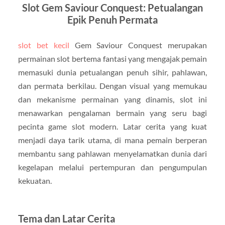
Slot Gem Saviour Conquest: Petualangan
Epik Penuh Permata
slot bet kecil
Gem Saviour Conquest merupakan
permainan slot bertema fantasi yang mengajak pemain
memasuki dunia petualangan penuh sihir, pahlawan,
dan permata berkilau. Dengan visual yang memukau
dan mekanisme permainan yang dinamis, slot ini
menawarkan pengalaman bermain yang seru bagi
pecinta game slot modern. Latar cerita yang kuat
menjadi daya tarik utama, di mana pemain berperan
membantu sang pahlawan menyelamatkan dunia dari
kegelapan melalui pertempuran dan pengumpulan
kekuatan.
Tema dan Latar Cerita