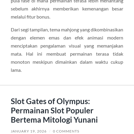
pula fase di mana permainan terasa lebih menantang
sebelum akhirnya memberikan kemenangan besar
melalui fitur bonus.
Dari segi tampilan, tema mahjong yang dikombinasikan
dengan elemen emas dan efek animasi modern
menciptakan pengalaman visual yang memanjakan
mata. Hal ini membuat permainan terasa tidak
monoton meskipun dimainkan dalam waktu cukup
lama.
Slot Gates of Olympus:
Permainan Slot Populer
Bertema Mitologi Yunani
JANUARY 19, 2026
/
0 COMMENTS