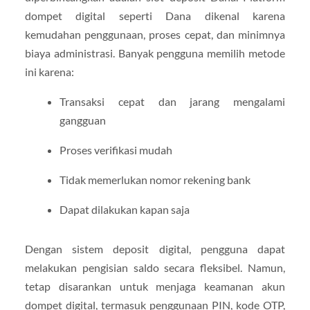
dompet digital seperti Dana dikenal karena
kemudahan penggunaan, proses cepat, dan minimnya
biaya administrasi. Banyak pengguna memilih metode
ini karena:
Transaksi cepat dan jarang mengalami
gangguan
Proses verifikasi mudah
Tidak memerlukan nomor rekening bank
Dapat dilakukan kapan saja
Dengan sistem deposit digital, pengguna dapat
melakukan pengisian saldo secara fleksibel. Namun,
tetap disarankan untuk menjaga keamanan akun
dompet digital, termasuk penggunaan PIN, kode OTP,