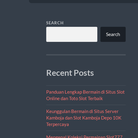
SEARCH
Search
Recent Posts
Panduan Lengkap Bermain di Situs Slot
Online dan Toto Slot Terbaik
Keunggulan Bermain di Situs Server
Kamboja dan Slot Kamboja Depo 10K
Terpercaya
Mengenal Koleksi Permainan Slot777