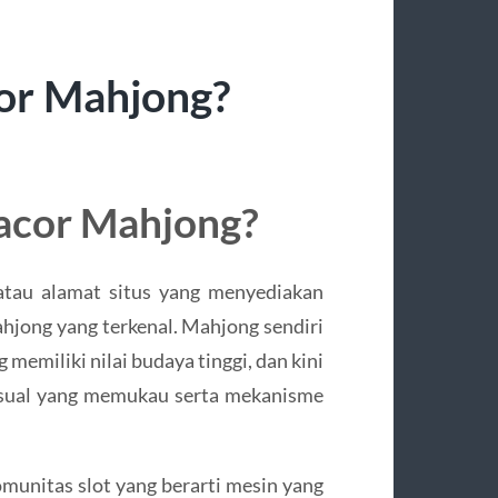
cor Mahjong?
Gacor Mahjong?
tau alamat situs yang menyediakan
hjong yang terkenal. Mahjong sendiri
memiliki nilai budaya tinggi, dan kini
visual yang memukau serta mekanisme
omunitas slot yang berarti mesin yang