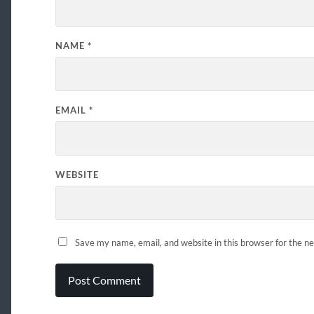
NAME
*
EMAIL
*
WEBSITE
Save my name, email, and website in this browser for the n