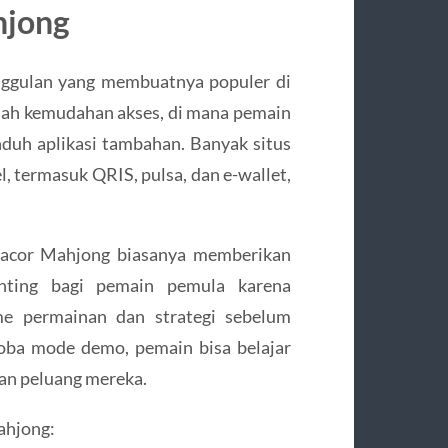
hjong
nggulan yang membuatnya populer di
alah kemudahan akses, di mana pemain
duh aplikasi tambahan. Banyak situs
, termasuk QRIS, pulsa, dan e-wallet,
t gacor Mahjong biasanya memberikan
enting bagi pemain pemula karena
 permainan dan strategi sebelum
oba mode demo, pemain bisa belajar
an peluang mereka.
ahjong: