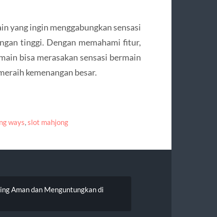
main yang ingin menggabungkan sensasi
ngan tinggi. Dengan memahami fitur,
pemain bisa merasakan sensasi bermain
meraih kemenangan besar.
ng ways
,
slot mahjong
aling Aman dan Menguntungkan di