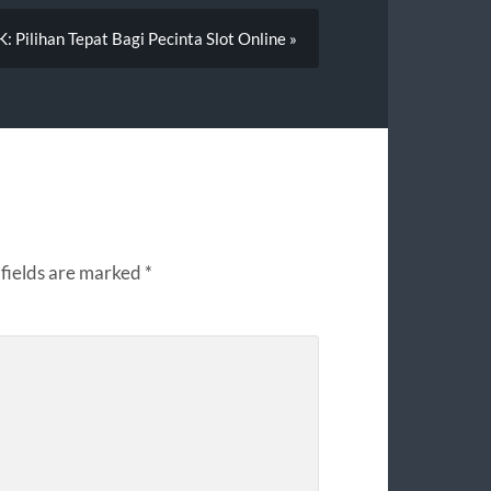
: Pilihan Tepat Bagi Pecinta Slot Online »
fields are marked
*