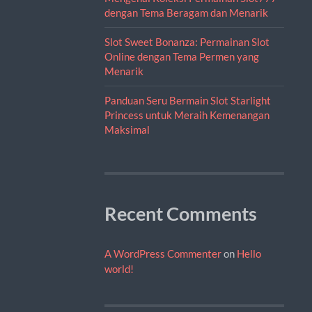
dengan Tema Beragam dan Menarik
Slot Sweet Bonanza: Permainan Slot
Online dengan Tema Permen yang
Menarik
Panduan Seru Bermain Slot Starlight
Princess untuk Meraih Kemenangan
Maksimal
Recent Comments
A WordPress Commenter
on
Hello
world!