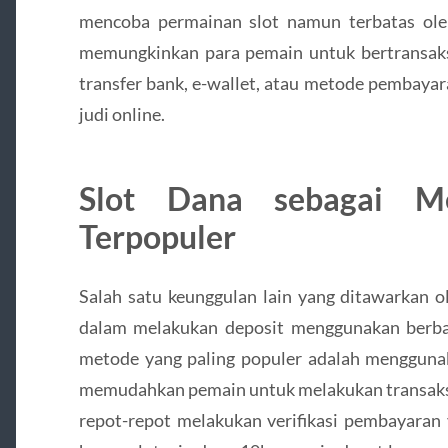
mencoba permainan slot namun terbatas ole
memungkinkan para pemain untuk bertransak
transfer bank, e-wallet, atau metode pembayar
judi online.
Slot Dana sebagai M
Terpopuler
Salah satu keunggulan lain yang ditawarkan 
dalam melakukan deposit menggunakan berba
metode yang paling populer adalah menggunak
memudahkan pemain untuk melakukan transaksi
repot-repot melakukan verifikasi pembayaran