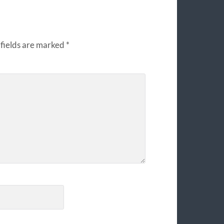
fields are marked
*