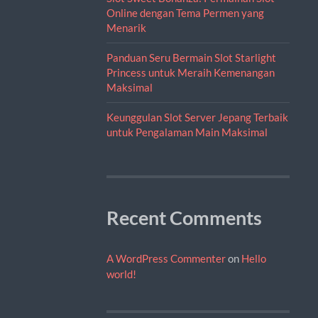
Online dengan Tema Permen yang
Menarik
Panduan Seru Bermain Slot Starlight
Princess untuk Meraih Kemenangan
Maksimal
Keunggulan Slot Server Jepang Terbaik
untuk Pengalaman Main Maksimal
Recent Comments
A WordPress Commenter
on
Hello
world!