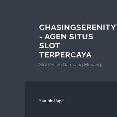
CHASINGSERENIT
- AGEN SITUS
SLOT
TERPERCAYA
Slot Online Gampang Menang
Sample Page