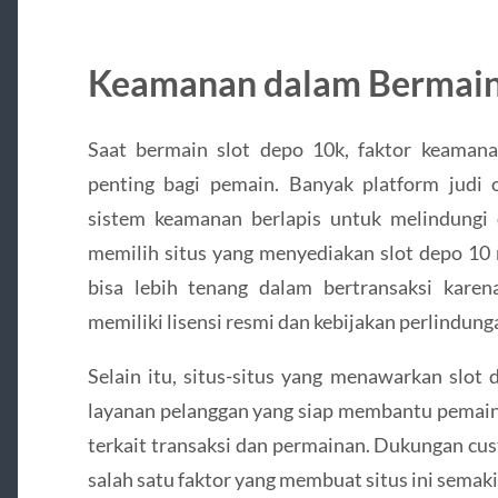
Keamanan dalam Bermain
Saat bermain slot depo 10k, faktor keaman
penting bagi pemain. Banyak platform judi
sistem keamanan berlapis untuk melindungi
memilih situs yang menyediakan slot depo 10 
bisa lebih tenang dalam bertransaksi karen
memiliki lisensi resmi dan kebijakan perlindung
Selain itu, situs-situs yang menawarkan slot
layanan pelanggan yang siap membantu pemain 
terkait transaksi dan permainan. Dukungan cus
salah satu faktor yang membuat situs ini semaki