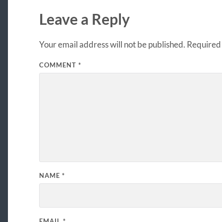
Leave a Reply
Your email address will not be published.
Required 
COMMENT
*
NAME
*
EMAIL
*