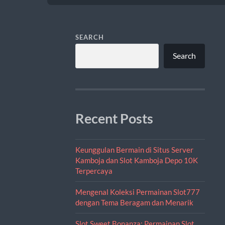
SEARCH
Search
Recent Posts
Keunggulan Bermain di Situs Server
Kamboja dan Slot Kamboja Depo 10K
Terpercaya
Mengenal Koleksi Permainan Slot777
dengan Tema Beragam dan Menarik
Slot Sweet Bonanza: Permainan Slot